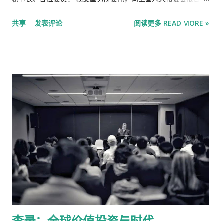
对“996”模式说再见了吗？ 面对观念变化，一些中国公司也在重
领域的顶尖公司则普遍倾向于从美国一流大学招聘，并在雇佣数
2024 年度中央预算 执行和其他财政收支的审计情况，请审议。
新思考职场文化。越来越多的人认识到，“996”模式不光难以持
共享
发表评论
阅读更多 READ MORE »
年后，将这些员工的学生签证转换为H-1B签证。如此一来，这项
2024 年是新中国成立75 周年，是实现“十四五”规划目标任务 的
续，还可能适得其反。 长江商学院(Cheung Kong Graduate
新的OPT费用将更直接地对准这些顶尖公司。 美国国土安全部
关键一年。在以习近平同志为核心的党中央坚强领导下，各地 区
School of ...
(DHS)的一位发言人在一份声明中表示：“在正式宣布之前，任何
各部门*坚持以习近平新时代中国特色社会主义思想为指导，全
政策都不应被视为最终版本。国土安全部一直在探讨如何动用一
面贯彻党的二十大和二十届二中、三中全会精神，坚持稳中求进
切可用手段，来维护我们合法移民体系的完整性。” 10万美元的
工作总基调，严格执行十四届全国人大二次会议有关决议，全年
收费正成为特朗普政府移民官员频繁使用的工具，他们已制定了
经济社会发展主要目标任务顺利完成，高质量发展扎实推进，新
多项政策提案，旨在阻止经济能力有限的外国人来美。除了H-1B
质生产力稳步发展，改革开放持续深化，重点领域风险化解有序
和学生签证外，美国国务院的官员们也正在权衡，是否要对美国
* 本报告对省级行政区统称为省，副省级和地市级行政区统称为
境外的绿卡申请人收取10万美元的担保金，这笔钱只有在申请人
市，县区级行政区统称 为县，省市县统称为地区；中央一级预算
移居美国并成为公民后方可赎回。 上述知情人士称，这项最新的
单位统称为部门。 — 2 — 有效，民生保障稳固有力，中国式现代
收费计划仍在国土安全部内部讨论，尚不清楚白宫是否会批准。
化迈出新的坚实步伐。 ——促进积极财政政策提质增效，推动经
此外，由谁来支付这笔费用也未明确：是国际学生自己，还是他
济回升向好。加大 财政支出强度，中央本级一般公共预算支出同
们未来的雇主。 这笔费用很可能会附加到特朗普政府本月早些时
比增长6.5%；发行 1 万亿元超长期特别国债，专项用于“两重”建
候宣布的一项新规上。该新规要求国际学生必须申请签证延期才
设和“两新”工作，保 持对重点领域财力保障和对经济恢复支持力
李录：全球价值投资与时代
能使用OPT。在此之前，学生签证的有效期会自动覆盖学生的整
度。扩大地方政府专 项债券投向领域和用作项目资本金范围，新