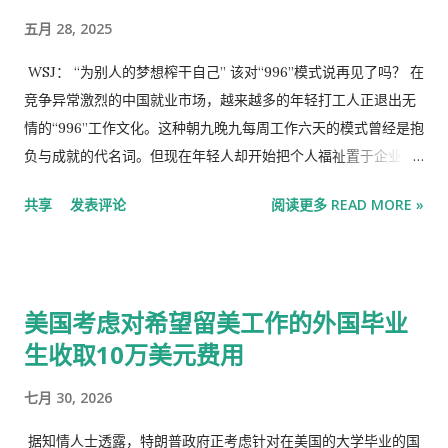
性并未受到显著影响，” 摩根大通驻上海中国股票策略师张艾琳
to trigger the source of China's big model price war. 在被
五月 28, 2025
表示 。“这是一个积极的信号，表明支撑市场韧性的正是内在
AI连续轰炸的5月，DeepSeek一跃成名。起因是他们发布的一款
的、自我维持的力量，即便一些投资者想要获利了结。”
名为DeepSeek V2的开源模型，提供了一种史无前例的性价比：
WSJ： “为别人的梦想榨干自己” 该对“996”模式说再见了吗？ 在
推理成本被降到每百万token仅 1块钱，约等于Llama3 70B的七
竞争异常激烈的中国就业市场，越来越多的年轻打工人正退出无
分之一，GPT-4 Turbo的七十分之一。 In May, which was
情的“996”工作文化。这种朝九晚九每周工作六天的模式曾经是抱
bombarded by AI, Deepseek became famous. The reason is
负与成就的代名词。但现在年轻人却开始把个人福祉置于企业期
that they released an open source model called DeepSeek
望之上，这种生活方式标志着中国职场风气发生重大转变。 这种
共享
发表评论
阅读更多 READ MORE »
V2, which provides an unprecedented cost-effectiveness:
“躺平”和“摆烂”的心态反映出中国年轻人群体中普遍存在的幻灭
the reasoning cost of reasoning is reduced to only 1 yuan
感，是年轻人面对社会压力时的消极抵抗，也折射出年轻人的一
per millio...
种认识：在就业市场已经饱和的情况下，过度劳累的回报率是递
减的。随着许多年轻人发现自己过度工作、薪酬过低、向上流动
美国考虑对希望留美工作的外国毕业
空间有限，这一现象也受到越来越多的关注。 “为别人的梦想榨
生收取10万美元费用
干自己” “我过去以为加班到很晚是自我价值的体现，”25岁的Liu
Wen说，“但两年的持续压力加上没有升职，让我意识到我只是在
七月 30, 2026
为别人的梦想榨干自己。”她去年辞去了在杭州一家金融科技初创
公司的工作。 这种转变不仅是文化上的，还与切实的经济压力息
据知情人士透露，特朗普政府正考虑针对在美国的大学毕业的国