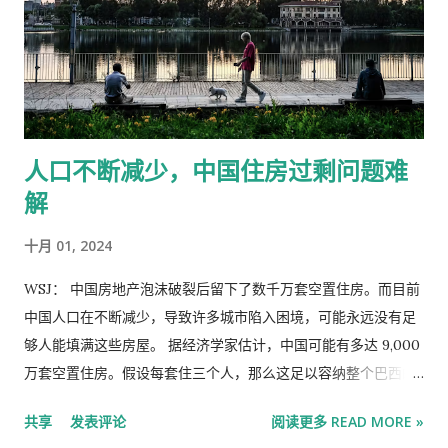
于我的个人经历。35年前，我初到美国时，因为哥伦比亚大学有
这样一门课，让我在来美一两年内就有机会接触到价值投资大师
巴菲特先生，从此改变了我此后三十多年的人生。所以，我们也
希望能够把这样的机会和理念传递给中国的年轻学子。 今天在现
场和北京都有很多朋友和学员，非常感谢！ 我就不多说客套话
了，直接进入主题。在2015年的第一次课上，我谈的是“价值投资
人口不断减少，中国住房过剩问题难
在中国的展望”，五年以后的2019年，我谈的是“价值投资在实践
解
中的知行合一”。今年早些时候，姜老师特意来西雅图与我讨论纪
念价值投资课程十周年的想法，邀请我再讲一次课。我今天想谈
十月 01, 2024
的话题是“全球价值投资与时代”。 2019年之后的这五年里，无论
是中国还是全球，都发生了很多变化，给投资人带来了很多困
WSJ： 中国房地产泡沫破裂后留下了数千万套空置住房。而目前
惑。价值投资无论在什么地方，都与所处的时代密切相关，这是
中国人口在不断减少，导致许多城市陷入困境，可能永远没有足
不可避免的。虽然价值投资总体来说强调的是自下而上的基本面
够人能填满这些房屋。 据经济学家估计，中国可能有多达 9,000
分析，但我们投资的公司是处在特定的时代中，或多或少会受到
万套空置住房。假设每套住三个人，那么这足以容纳整个巴西的
很多宏观因素的影响。我们无法回避我们生活的时代。借今天这
人口。 即使中国人口不断增长，让这些空屋住上人也相当困难，
共享
发表评论
阅读更多 READ MORE »
个机会，我和大家分享一些我个人的看法。 我今天的分享会围绕
而实际上中国人口并没有在增长。由于中国的独生子女政策，预