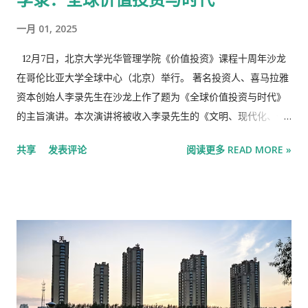
个学习项目，外加最长三年的额外工作许...
增专项债务限额3.9 万亿元，支持地方加大补短板力度。 ——扎实
一月 01, 2025
推进重大项目，切实增进民生福祉。四大流域防洪 减灾骨干工程
等总体进展顺利，一大批灾后恢复重建和防灾减灾 救灾能力提升
12月7日，北京大学光华管理学院《价值投资》课程十周年沙龙
项目按期建成。将城乡居民基础养老金最低标准每 人每月提高20
在哥伦比亚大学全球中心（北京）举行。 著名投资人、喜马拉雅
元，深入实施企业职工基本养老保险全国统筹，保 障养老金按时
资本创始人李录先生在沙龙上作了题为《全球价值投资与时代》
足额发放。持续改善义务教育学校基本办学条件， 义务教育发展
的主旨演讲。本次演讲将被收入李录先生的《文明、现代化、价
更加均衡。大力支持新建和改造提升高标准农田， 新建项目中央
值投资与中国》一书的增订本中。 本文来自微信公众号： 芒格书
共享
发表评论
阅读更多 READ MORE »
补助水平提高至每亩2000 元以上。持续深入打好污 染防治攻坚
院 ，作者：李录， 李录谈全球价值投资，强调经济与时代的关
战，美丽中国建设成效明显。 ——有效防范和化解重点领域风
系。 • 🌍 强调价值投资需与时代紧密结合。 • 📉 分析当前经济困
险，新质生产力稳步发展。 一次性增加6 万亿元地方专项债务限
惑及其根本原因。 • 📈 论述投资人应适应时代挑战。 以下为李录
额置换存量隐性债务，其中 2 万亿元已发行，基本置换完毕。明
先生演讲实录： 谢谢姜国华老师，也谢谢常劲老师，以及所有让
确地方政府融资平台退出标 准，平台数量进一步下降。稳妥推进
这门课程得以实现的老师、同行和参加这门课程的同学！今年姜
地方中小金融机构改革化险。 加快完善数据基础制度体系，印发
老师来美国访问时，我们聊到，这门课开设十年来，在学界和业
国家数据基础设施建设指...
界都产生了一定影响，今年申请线上听课的人数已经超过了1000
人。 十年前，我们决定与北大合作，支持开设这门课，主要是源