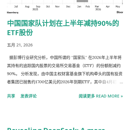
成果，提升乡村产业发展水平、乡村建设水平、乡村治理水平，
努力把农业建成现代化大产业、使农村基本具备现代生活条件、
中国国家队计划在上半年减持90%的
让农民生活更加富裕美好，为推进中国式现代化提供基础支撑。
ETF股份
一、提升农业综合生产能力和质量效益 （一）稳定发展粮油生
产。粮食产量稳定在1.4万亿斤左右。坚持产量产能、生产生态、
五月 21, 2026
增产增收一起抓，加力实施新一轮千亿斤粮食产能提升行动，促
进良田良种良机良法集成增效，推进粮油作物大面积提单产。因
据彭博行业研究分析，中国所谓的 “国家队” 在2026年上半年将
地制宜优化农业生产结构和区域布局，推动粮食品种培优和品质
其持有的追踪国内股票的交易所交易基金（ETF）的份额削减约
提升，实施粮食流通提质增效项目，促进适销对路、优质优价。
90%。 分析发现，由中国主权财富基金旗下机构牵头的国有投资
巩固提升大豆产能，做好产销衔接...
者集团已抛售约1700亿美元的2026年到期ETF，其中自4月初以
来已抛售300亿美元。这波抛售潮表明，投资者仍在努力抑制市
共享
发表评论
阅读更多 READ MORE »
场泡沫，此举可能给沪深300 指数带来压力 。 彭博行业研究分
析师Rebecca Sin 在一份报告中指出，中央汇金投资有限公司和
其他国家队成员减持ETF持仓，从长远来看可能是一个利好因
素，因为它降低了进一步抛售的可能性。 此次减持已将该集团在