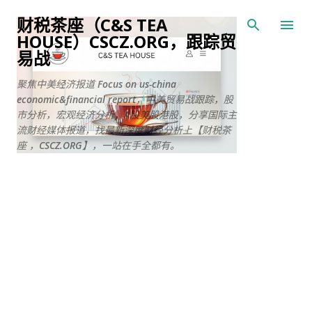
跳至主要内容
财税茶座（C&S TEA
HOUSE）CSCZ.ORG，跟踪贸
易战
聚焦中美经济报道 Focus on us-china
economic&financial report，中美贸易战跟踪，股
市分析，宏观经济分析，A股美股港股，分享国际主
流财经媒体报道，找最新深度财经分析上【财税茶
座 ，CSCZ.ORG】，一站在手全都有。