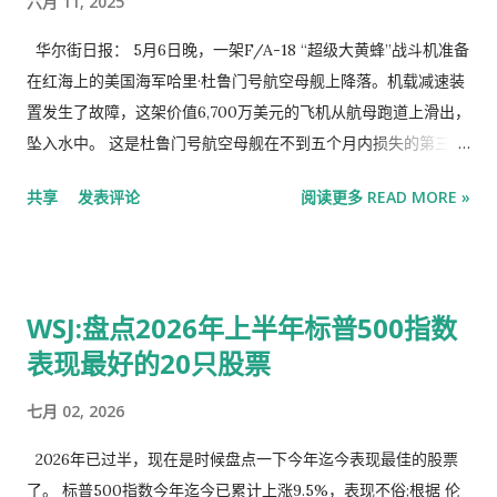
六月 11, 2025
更多房屋，因为卖地和建房促进了经济增长，也让地方政府的钱
包鼓了起来。 随着中国经济陷入低迷，如何处理过剩房产变得越
华尔街日报： 5月6日晚，一架F/A-18 “超级大黄蜂”战斗机准备
来越紧迫。今年 5 月，中国政府公布了一揽子救助计划，其中央
在红海上的美国海军哈里·杜鲁门号航空母舰上降落。机载减速装
行将为中国的银行提供人民币 3000 亿元的低息贷款，用于向国
置发生了故障，这架价值6,700万美元的飞机从航母跑道上滑出，
有企业贷款，供这些企业用于购买空置房产并将其转为保障性住
坠入水中。 这是杜鲁门号航空母舰在不到五个月内损失的第三架
房。 截至 6 月底，各家银行仅总计使用了该额度的 4%。经济学
战斗机，而且就发生在美国总统特朗普出乎五角大楼官员意料地
共享
发表评论
阅读更多 READ MORE »
家表示，即使有低息贷款，企业也没有动力将空置房产转为保障
宣布美国与也门胡塞武装达成停火协议的数小时之后。杜鲁门号
房，因为租金太低，企业无法从中盈利。 中国住房和城乡建设部
于2024年12月抵达红海，以打击与伊朗结盟的武装分子——由此
(Ministry of Housing and Urban-Rural Development) 以及国
加入了一场充满激烈交火且险情频发的行动，让美国海军承受了
务院新闻办公室 (...
巨大压力。 官员们目前正在分析，胡塞武装这个顽强的对手是如
WSJ:盘点2026年上半年标普500指数
何让全球最强大的水面舰队经受严峻考验的。事实证明，胡塞武
表现最好的20只股票
装是极难对付的敌手，他们驻守在世界上最贫穷国家的简陋军营
和洞穴中，却让美国海军卷入了第二次世界大战以来最激烈的战
七月 02, 2026
斗。 胡塞武装受益于伊朗廉价导弹和无人机技术的扩散。胡塞武
装发射了反舰弹道导弹，首次在实战中使用了这种冷战时期的武
2026年已过半，现在是时候盘点一下今年迄今表现最佳的股票
器，他们还创新了部署武器的方法。最新的技术已经在乌克兰战
了。 标普500指数今年迄今已累计上涨9.5%，表现不俗;根据 伦