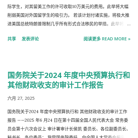
息相关。住房成本飙升，学业竞争激烈，工资停滞不前，让许多
际学生，对其留美工作的许可收取10万美元的费用。此举将大幅
中国年轻人对“努力工作会带来社会进步”的信条产生怀疑。 “老鼠
削弱美国对外国留学生的吸引力。 若该计划付诸实施，将极大推
人”亚文化的出现正是这种消极情绪的反映。这些所谓的“老鼠人”
进美国总统特朗普限制几乎所有形式合法移民的举措。此举将尤
通常是失业或没有足够就业机会的人，他们选择简单度日，住在
其损害大学的利益，因为招收国际学生是大学可靠的收入来源之
共享
发表评论
阅读更多 READ MORE »
狭小的房子里，只参与最低限度的经济活动。这种生活方式并非
一。此外，硅谷和华尔街的顶尖公司也将受到冲击，这些公司大
因为懒惰，而是有意识地拒绝传统的成功标签。 这些趋势凸显出
量招聘国际大学毕业生来填补技术岗位。 这笔费用将与一项名为
一种悄然的反抗：不以抗争为手段，而是不再参与被许多中国年
“选择性实习训练”(Optional Practical Training, 简称OPT)的项
轻人视为不利于他们的制度。 “我的父母苦干了一辈子，想给我
目挂钩。该项目允许国际大学毕业生凭学生签证工作一至三年。
国务院关于2024 年度中央预算执行和
创造更好的未来，”成都应届毕业生、23岁的Zhao Ming说。“但
根据可获得的最新数据，2024年约有41.9万名外国人通过OPT项
现在，因为我没有追求同样的成功，他们很担心。我只想过一种
其他财政收支的审计工作报告
目在美国工作。 此举在本质上是为了实现该政府最初通过对外国
让自己感到平衡的生活，而不是让我崩溃的生活。” 中国的青年
专业人士征收10万美元H-1B签证费所设定的目标。去年，这项
六月 27, 2025
失业率是促成这种文化转变的重要因素。截至2025年4月，中国
H-1B收费计划曾在硅谷引发恐慌。上周，波士顿一家上诉法院裁
16至24岁城镇青年失业率为15.8%，较前几个月略有下降，但仍
定，禁止政府收取该H-1B费用。 尽管官员们最初打算将该费用
国务院关于2024 年度中央预算执行和 其他财政收支的审计工作
意味着就业市场很困难。由于缺少理想的就业机会，许多年轻人
适用于所有H-1B签证，但来自科技巨头的普遍反对，促使政府将
报告 ——2025 年6 月24 日在第十四届全国人民代表大会 常务委
开始重新评估他们的职业抱负与生活目标。 这种经济背景不仅是
范围缩小至寻求来美的外国招聘人员。总体而言，直接通过H-1B
员会第十六次会议上 审计署审计长侯凯 委员长、各位副委员长、
将年轻人推出劳动力市场，还在重塑他们与工作之间的关系。 该
签证赴美的外国人往往受雇于IT和会计师事务所；而科技和金融
秘书长、各位委员： 我受国务院委托，向全国人大常委会报告