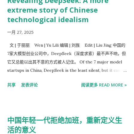
Revealing DeepSeek: A more
多只ETF中的持仓比例降至 20%以下 ，这意味着这些持仓不再
extreme story of Chinese
需要披露。 阅读： 中国国家队退出ETF可能接近尾声，或将提振
technological idealism
沪深300指数 分析师表示：“全面清算可能至少需要八周时间，但
我们预计减持幅度将达到约90%，这将使他们的持股比例保持在
一月 27, 2025
披露门槛以下，这一点至关重要。他们不希望出现在上半年的股
东名单中，因为大多数主权财富基金都不喜欢公开其投资活动。”
文 | 于丽丽 Wen | Yu Lili 编辑 | 刘旌 Edit | Liu Jing 中国的
今年以来，沪深 300指数 累计上涨3.3%，而MSCI 亚太 指数则
7家大模型创业公司中，DeepSeek（深度求索）最不声不响，但
上涨了17%。与大盘走势平淡形成鲜明对比的是，科技股指数表
它又总能以出其不意的方式被人记住。 Of the 7 major model
现强劲，创业板指数在本月初创下历史新高。 国家队已大幅减持
startups in China, DeepSeek is the least silent, but it can
了部分国内规模最大的ETF基金。分析 发现 ，CSI 300指数基金
always be remembered in an unexpected way. 一年前，这种
是该队目前仍持有大量股份的唯一主要指数，这意味着其减持进
共享
发表评论
阅读更多 READ MORE »
出其不意源自它背后的量化私募巨头幻方，是大厂外唯一一家储
程更为漫长。 国家队的销售被其他一些来源增加的购买所抵消。
备万张A100芯片的公司，一年后，则来自它才是引发中国大模型
股市散户开户及 观点综述：中国社融已经下行压力犹存资金价格
价格战的源头。 A year ago, this kind of quantitative private
或从偏低位置温和放缓非银行金融机构 存款 增加 为大盘提供支
equity giant fantasies that did not mean to derive behind it
撑。 根据彭博社的计算，上个月 海外投资者也是中国股票的净买
中国年轻一代拒绝加班，重新定义生
was the only company outside the large factory that
家。 “尽管ETF出现赎回，但整体市场指标依然非常强劲，流动
活的意义
reserved 10,000 A100 chips. One year later, it came from it