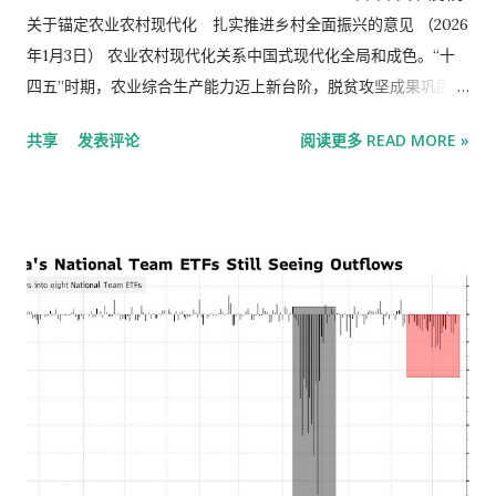
关于锚定农业农村现代化 扎实推进乡村全面振兴的意见 （2026
年1月3日） 农业农村现代化关系中国式现代化全局和成色。“十
四五”时期，农业综合生产能力迈上新台阶，脱贫攻坚成果巩固拓
展，农民生活水平显著提高，乡村全面振兴取得明显进展。“十五
共享
发表评论
阅读更多 READ MORE »
五”时期是基本实现社会主义现代化夯实基础、全面发力的关键时
期，要加快补上农业农村领域突出短板，加快建设农业强国。
2026年是“十五五”开局之年，做好“三农”工作至关重要。要坚持
以习近平新时代中国特色社会主义思想为指导，深入贯彻党的二
十大和二十届历次全会精神，认真落实四中全会部署，全面贯彻
习近平总书记关于“三农”工作的重要论述和重要指示精神，坚持
把解决好“三农”问题作为全党工作重中之重，坚持和加强党对“三
农”工作的全面领导，完整准确全面贯彻新发展理念，坚持稳中求
进工作总基调，坚持农业农村优先发展，坚持城乡融合发展，锚
定农业农村现代化，以推进乡村全面振兴为总抓手，以学习运用
“千万工程”经验为引领，以改革创新为根本动力，提高强农惠农
富农政策效能，守牢国家粮食安全底线，持续巩固拓展脱贫攻坚