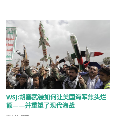
以下四个主题展开： 第一，我们时代的困惑主要是什么。第二，
计未来 30 年中国人口将减少 2.04 亿。 彼得森国际经济研究所
对这些困惑的思考，它的原因和本质。第三，关于中等收入陷
(Peterson Institute for International Economics) 研究员黄天
阱、中等收入国家的跨越，还有对当今国际关系的一些看法。第
磊表示，根本的问题是没有人来住。 毋庸置疑，一些闲置房产将
四，回到我们的主题，作为一个全球价值投资人，如何应对当今
会被买下并入住，尤其是如果经济学家呼吁政府采取的更多支持
时代的挑战。 这四个题目都很大，所以我们也不能够太深入地展
措施出台，能让中国买家相信房价会再次上涨。鉴于北京、上海
开，但我会尽...
和深圳等大城市经济活跃，加上外来人员流入也促进了人口增
长，这些城市几乎肯定会消化掉过剩的住房。 在小城市，解决这
个问题则要困难得多，因为这些城市的经济前景往往较弱，人口
也在减少。在中国，研究人员非正式地将城市分为不同等级，近
340 个被划分到三线、四线和五线城市中，人口规模从几十万到
几百万人不等，这其中许多城市的经济都面临困境。 年轻居民正
在离开。根据《华尔街日报》(Wall Street Journal) 基于官方数
据的计算，从 2020 年到 2023 年，中国至少 60% 的三线、四线
WSJ:胡塞武装如何让美国海军焦头烂
和五线城市的人口减少。 哈佛大学 (Harvard) 经济学教授罗格夫
额——并重塑了现代海战
(Kenneth Rogoff) 表示，这些小城市拥有中国 60% 以上的存量
房。即使在人口减少的情况下，许多地方政府仍鼓励开发商建造