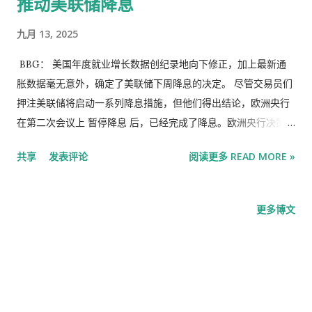
推动美联储降息
九月 13, 2025
BBG： 美国年度就业增长数据创纪录地向下修正，加上最新通
胀数据毫无意外，确定了美联储下周降息的决定。 尽管交易员们
押注美联储将启动一系列降息措施，但他们得出结论，欧洲央行
在第二次会议上 暂停降息 后，已经完成了降息。欧洲央行决策者
没有就未来举措提供任何指引，而是继续强调，他们将根据后续
共享
发表评论
阅读更多 READ MORE »
数据，逐一采取行动。 与此同时，法国的政治危机正在侵蚀其原
本稳固的经济，导致其经济复苏落后于欧洲其他国家。 以下是彭
博社 本周发布的有关全球经济、市场和地缘政治最新动态的 一些
更多博文
图表： 美国 过去几年美国就业数据基准大幅调整 BLS 最新调整
将 2025 年 3 月的就业人数减少了 911,000 资料来源：彭博社汇
编的美国劳工统计局数据 截至3月份的一年中，美国就业增长远
逊于此前公布的水平，这加大了美联储降息的压力。 根据政府的
初步基准修正数据，就业岗位数量可能被下调 91.1万个，降幅达