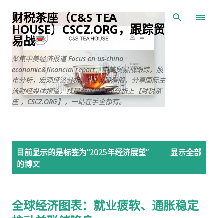
跳至主要内容
财税茶座（C&S TEA
HOUSE）CSCZ.ORG，跟踪贸
易战
聚焦中美经济报道 Focus on us-china
economic&financial report，中美贸易战跟踪，股
市分析，宏观经济分析，A股美股港股，分享国际主
流财经媒体报道，找最新深度财经分析上【财税茶
座 ，CSCZ.ORG】，一站在手全都有。
博
目前显示的是标签为“
2025年经济展望
”
显示全部
文
的博文
全球经济图表：就业疲软、通胀稳定