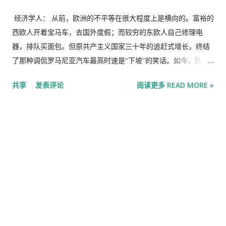
经济学人： 从前，欧洲的不平等在很大程度上是横向的。富裕的
西欧人开着宝马车，去国外度假；而较穷的东欧人自己修理电
器，排队买面包。但原共产主义国家三十年的追赶式增长，终结
了那种调侃罗马尼亚汽车最高时速是“下坡”的笑话。如今，欧洲
的不平等有了一个纵向维度——沿着家族代际延伸。由于房价高
共享
发表评论
阅读更多 READ MORE »
企而无法从父母家多余的房间搬出去的年轻人，怀疑自己成年后
是否还能过上童年时熟知的那种生活。有工作的三十多岁的年轻
人缴纳巨额税负，为那些刚过壮年就退休的老年人的养老金买
单。与老龄化相关的成本消耗了欧盟GDP的四分之一，随着欧洲
这个老大陆进一步老化，这一数字不太可能下降。作为欧洲年轻
人，会感觉自己不知不觉间成了一个代际“骗局”的参与者。 如果
欧洲的福利国家看起来像一个传销骗局，那么“婴儿潮一代”就是
它的法老们。1945年后20年间出生、年龄大约在60至80岁之间
（嗨，妈妈！嗨，爸爸！）的这 bumper 一代，希望作为几个世
纪以来首个没有在欧洲大陆挑起战端的世代被载入史册。社会学