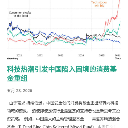
担忧似乎超过了对市场下跌的恐惧。 谨慎情绪的消退在期权市场
表现得最为明显。据一项统计，对冲普通抛售的成本已降至2025
年初以来的最低水平，而对冲突发崩盘的 成本 也降至今年以来的
最低点。相比之下，半导体股票的看涨期权需求却持续旺盛，这
凸显出市场的乐观情绪仍然集中在少数人工智能领域的赢家身
上。 尽管投资者承担了诸多风险，但他们并未完全投入市场。巴
克莱银行指出，对冲基金和趋势跟踪基金已重建了股票敞口，但
纯多头买盘有所降温，散户参与度依然较低，大量现金仍持观望
科技热潮引发中国陷入困境的消费基
态度，导致市场在某些领域显得拥挤，但远未达到全面入场的程
金重组
度。 与此同时，原本能够缓冲抛售的保护措施也已消失殆尽，而
经济数据也随之走软：消费者信心减弱，收入增长放缓，4月份新
五月 28, 2026
房销售下降。尽管如此，受有关 美伊协议 的报道影响（尽管特朗
普 总统 尚未证实），股市仍收于历史新高。 JonesTrading首席
由于需求 持续低迷，中国受重创的消费类基金正出现转向科技
市场策略师迈克尔·奥罗克 表示：“市场关注的焦点在于特朗普不
领域的迹象， 迫使即使是该行业最坚定的支持者也重新思考其投
愿重新卷入大规模战争行动。 如果协议被否决，市场将继续等待
资策略。 例如，中国最大的主动管理型基金—— 易蓝筹精选混合
下一轮谈判。如果特朗普总统重新开始大规模战争行动，或者油
基金（E Fund Blue Chip Selected Mixed Fund） 本周任命何