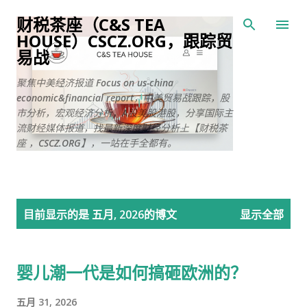
跳至主要内容
财税茶座（C&S TEA
HOUSE）CSCZ.ORG，跟踪贸
易战
聚焦中美经济报道 Focus on us-china
economic&financial report，中美贸易战跟踪，股
市分析，宏观经济分析，A股美股港股，分享国际主
流财经媒体报道，找最新深度财经分析上【财税茶
座 ，CSCZ.ORG】，一站在手全都有。
博
目前显示的是 五月, 2026的博文
显示全部
文
婴儿潮一代是如何搞砸欧洲的？
五月 31, 2026