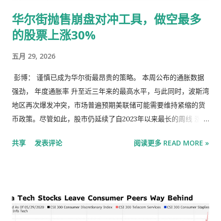
继承房产是更好的选择——如果可以继承到的话。 欧洲并不是唯
华尔街抛售崩盘对冲工具，做空最多
一一个有老年人拥有昂贵住房的地方。但其“从摇篮到坟墓”的福
的股票上涨30%
利国家已把更多的老龄化成本转嫁给了年轻人。在美国、日本和
韩国等其他大多数富裕地区，65岁以上老人的大部...
五月 29, 2026
彭博： 谨慎已成为华尔街最昂贵的策略。 本周公布的通胀数据
强劲， 年度通胀率 升至近三年来的最高水平，与此同时，波斯湾
地区再次爆发冲突，市场普遍预期美联储可能需要维持紧缩的货
币政策。尽管如此，股市仍延续了自2023年以来最长的周线 涨势
，并创下新纪录。垃圾债券价格上涨，布伦特原油价格跌至2020
共享
发表评论
阅读更多 READ MORE »
年以来最糟糕的单月水平，而用于防范抛售的保险成本则大幅下
降。 风险资产的上涨与其说是源于投资者信心，不如说是源于错
失良机的代价日益高涨。那些几个月来一直怀疑市场反弹的投资
者，如今发现随着 标普500 指数从3月份的低点持续攀升、公司
债券利差收窄至数十年来的低点以及空头头寸不断减少，他们的
投资敞口明显不足。在众多期权市场，对错过下一轮上涨行情的