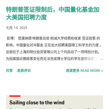
了至少 20 多家中餐馆、面包店、珍珠奶茶店和亚洲超市。在香
特朗普签证限制后，中国量化基金加
槟市被称为 “校园镇” 的主要商业街格林街，短短五个街区的范围
大美国招聘力度
内，橱窗海报和人行道上的夹板广告牌上满是饺子、面条和炒菜
的大幅彩色照片，配有中文说明，通常也会有英文（但并不是都
七月 14, 2025
有）。 这些店大多是今年以来新开的，历史几乎都不会超过 15
年。石黛（音）是当地的一名甜点师，老家在福州，她 2010 年
彭博： 受唐纳德·特朗普总统 削减大学经费和收紧 签证政策 的
第一次来到香槟市，当时她父母在这里开了一家中餐馆。她说，
影响，中国量化对冲基金 正在加大招聘美国理工科学生的力度 。
那时候竞争对手寥寥无几。 那时约有 1100 名中国学生就读于这
总部位于上海的明仕投资管理公司上个月启动了一项特别计划，
所大学。如今，中国学生的数量是当时的五倍多，校园周边也成
为因美国近期政策变化而无法完成博士学位的学生提供全职工
了草原上的一个小小唐人街。 与其他有众多留学生的城镇的餐馆
作。该公司表示，该计划还为那些海外学习计划可能受阻的中国
共享
发表评论
阅读更多 READ MORE »
一样，伊利诺伊州香槟市的御膳房代表了美国中餐业的新浪潮。
大学毕业生提供实习机会。 人工智能驱动的量化投资公司上海极
Anjali Pinto for The New Yo...
库科技表示，将“张开双臂”欢迎任何受政策影响的合格学生。一
家总部位于华东、管理着超过100亿元人民币（14亿美元）的量
化基金今年已从海外（包括美国）聘请了三名人工智能研究人
员。 中国量化基金正利用特朗普政府限制 外国学生 进入美国大
学的举措。美国国务卿 马可·卢比奥 今年5月表示，将“大力”撤销