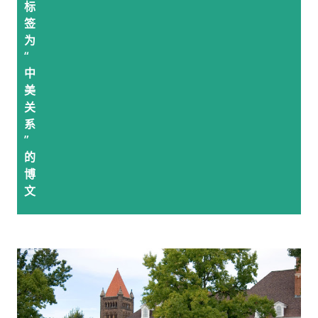
标
签
为
“
中
美
关
系
”
的
博
文