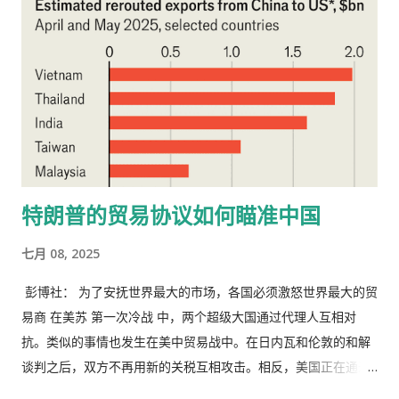
部分中国学生签证，来自中国内地和香港的申请人将面临更严格
的审查。 量化基金进军美国中国留学生市场 约有一半在美中国学
生就读于 STEM 课程 资料来源：国际教育协会 注：STEM 项目
包括科学、技术、工程和数学 中国的量化公司历来难以与财力雄
厚、声誉更高的全球巨头竞争，现在它们正抓住这一机会吸引美
国学生。 猎头公司 Principle Partners Pte 驻香港的合伙人
Carrie Cheung 表示：“全球顶级量化基金之间的人才争夺战非
常激烈，现在中国量化基金也加入了这场争夺战。鉴于最近的签
特朗普的贸易协议如何瞄准中国
证限制，将重点放在美国研究生身上是理所当然的。” 在管理着
150亿元人民币的明仕，一些受影响的学生已经进入了他们的目
七月 08, 2025
标人群。这促使该公司推出了一个特别的夏季招聘会，增加了量
化开发人员和研究人员等职位的人员。 该公司表示，此次招聘活
彭博社： 为了安抚世界最大的市场，各国必须激怒世界最大的贸
动吸引了更多科学、技术、工程和数学专业的学生申请，其中包
易商 在美苏 第一次冷战 中，两个超级大国通过代理人互相对
括来自中国和美国的学生，但并未提供详细信息。 明石在回复彭
抗。类似的事情也发生在美中贸易战中。在日内瓦和伦敦的和解
博新闻社的邮件中写道：“考虑到他们面临的真正挑战，这是一个
谈判之后，双方不再用新的关税互相攻击。相反，美国正在通过
获得人才的好机会，为这些学生提供特殊的招聘渠道是我们的社
不幸的第三国间接发动战争。 中国与越南的新协议以及对许多其