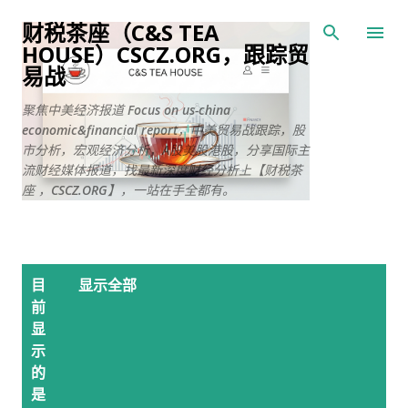
跳至主要内容
财税茶座（C&S TEA
HOUSE）CSCZ.ORG，跟踪贸
易战
聚焦中美经济报道 Focus on us-china
economic&financial report，中美贸易战跟踪，股
市分析，宏观经济分析，A股美股港股，分享国际主
流财经媒体报道，找最新深度财经分析上【财税茶
座 ，CSCZ.ORG】，一站在手全都有。
博
目
显示全部
文
前
显
示
的
是