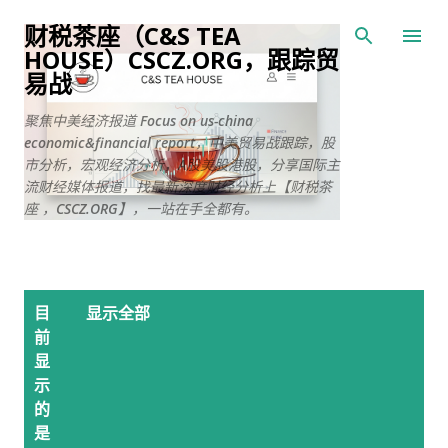
跳至主要内容
财税茶座（C&S TEA
HOUSE）CSCZ.ORG，跟踪贸
易战
聚焦中美经济报道 Focus on us-china
economic&financial report，中美贸易战跟踪，股
市分析，宏观经济分析，A股美股港股，分享国际主
流财经媒体报道，找最新深度财经分析上【财税茶
座 ，CSCZ.ORG】，一站在手全都有。
博
目
显示全部
文
前
显
示
的
是