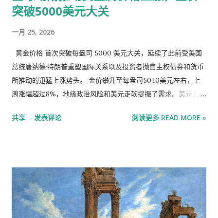
突破5000美元大关
一些分析师认为，在经历了一轮令人目眩的涨势之后，周五的回
调对黄金和白银来说是一次亟需的重整，此前的涨势推高了太阳
一月 25, 2026
能电池板制造商和汽车零部件制造商等工业用户的成本。这两种
金属1月份的价格最终仍远高于月初水平。 周五，分析师认为，
黄金价格 首次突破每盎司 5000 美元大关，延续了此前受美国
快钱交易员在月底获利了结，或银行为防范价格突然下跌的影响
总统唐纳德·特朗普重塑国际关系以及投资者抛售主权债券和货币
而进行对冲，这些因素也可能助长了抛售势头。 BullionVault研
所推动的迅猛上涨势头。 金价攀升至每盎司5040美元左右，上
究总监阿德里安·阿什(Adrian Ash)说：“简而言之，我不知道。没
周涨幅超过8%，地缘政治风险和美元走软提振了需求。美元关键
人知道。我入市20年了，从未见过这样的市场。” BullionVault是
指标录得5月以来最大单周跌幅，令大多数买家购买贵金属的成本
共享
发表评论
阅读更多 READ MORE »
一个贵金属交易平台，其约12.5万名客户在伦敦和纽约等金融中
降低。白银价格也创下历史新高，在前一交易日突破每盎司100
心的金...
美元。 本世纪以来，黄金表现最佳，收益率超过标普500指数
1600%以上。 近期金价上涨主要受央行买入和避险需求推动。
资料来源：彭博社、标普 注：数据已按 1999 年 12 月 31 日的百
分比增值进行标准化。标普 500 总回报指数由标普根据价格变动
和股息再投资在日内计算得出。 黄金价格的惊人上涨——过去两
年金价已翻了一番多——凸显了黄金作为市场恐慌情绪指标的历
史地位。金价刚刚创下1979年以来最佳年度表现，今年迄今已上