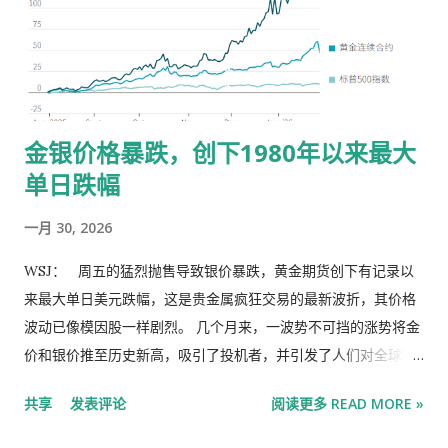
金银价格暴跌，创下1980年以来最大
单日跌幅
一月 30, 2026
WSJ： 周五的猛烈抛售导致银价暴跌，黄金期货创下有记录以
来最大单日美元跌幅，这是贵金属疯狂交易的最新波折，其价格
波动已像模因股一样剧烈。 几个月来，一波势不可挡的涨势将金
价和银价推至历史新高，吸引了投机者，并引发了人们对全球投
资者正对美元等传统货币失去信心的担忧。从周四晚间开始，这
共享
发表评论
阅读更多 READ MORE »
股涨势终于泄气。 这波跌势始于有报道称美国总统特朗普将提名
前美联储理事凯文·沃什(Kevin Warsh)接替杰罗姆·鲍威尔