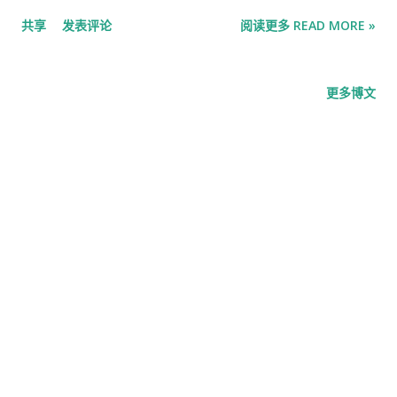
98%。几个世纪过去，硬币的材质被剪裁，贱金属被加入，到了
中，人们对货币贬值和债务问题的担忧最为强烈。他们考虑的是
共享
发表评论
阅读更多 READ MORE »
公元三世纪，每枚 第纳尔的 含银量已不足5%。 这种贬值是显而
代际财富的保护，而不是短期利益。” 这种贬值交易在 2025 年末
易见的，也是显而易见的。 把 迪纳 里按时间顺序摆放在博物馆
达到顶峰，当时 Citadel Securities 首席执行官 Ken Griffin 和
的展柜里 ，你可以看到它们随着时间的流逝逐渐失去光泽、缩
更多博文
Bridgewater Associ...
水，甚至开始变绿。罗马货币的长期掺假当然与发行它的帝国的
长期衰亡交织在一起。一个货币贬值的国家，正如人们所说，也
是一个腐败的国家，并且必然走向衰亡。 为了支持这一观点，互
联网上引用了 《罗马帝国衰亡史》 作者爱德华·吉本的 一句话 ：
罗马衰落文化的五个标志：关注炫耀富裕而不是积累财富；痴迷
于性和性变态；艺术变得怪异和耸人听闻而不是富有创造力和原
创性；贫富差距不断扩大；依赖国家生活的需求不断增加。 乍一
看，这令人瞠目结舌；颓废的罗马与对美国帝国的批判之间的相
似之处显而易见。再看一眼，这显然好得令人难以置信。吉本是
一位才华横溢的作家，但他的笔下却写满了18世纪的格言，词汇
华丽。这句话是用要点写成的。它出自一个习惯于用
PowerPoint表达论点的人之口。 在网上稍加搜索就能找到 能够