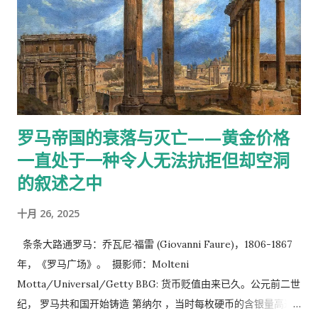
涨超过15%，这主要归功于所谓的“贬值交易”，即投资者抛售货
币和国债。上周日本债券市场的 大规模抛售， 正是投资者拒绝巨
额财政支出的最新例证。 近几周来，特朗普政府的一系列举动
—— 包括攻击美联储的独立性 、威胁吞并格陵兰岛以及对委内瑞
拉进行军事干预——也令市场感到恐慌。对于希望应对这种不确
定性的投资者而言，黄金的避险吸引力从未像现在这样强烈。
罗马帝国的衰落与灭亡——黄金价格
“黄金是信心的反面，” 第一鹰投资管理 公司投资组合经理 马克
一直处于一种令人无法抗拒但却空洞
斯·贝尔蒙特表示 。“它可以对冲意外的通胀、市场意外下跌以及
地缘政治风险的加剧。” 黄金在央行外汇储备中已超过美国国债
的叙述之中
资料来源：国际货币基金组织、美国财政部 注：全球黄金储备按
十月 26, 2025
月末市值计价。部分国家可能未向国际货币基金组织申报其最新
的黄金储备。 除了地缘政治因素外，发达经济体不断膨胀的公共
条条大路通罗马：乔瓦尼·福雷 (Giovanni Faure)，1806-1867
债务也成为黄金价格上涨的另一个关键支柱。一些长期投资者坚
年，《罗马广场》。 摄影师：Molteni
信通胀将是国家实现偿付能力的唯一途径，因此纷纷买入黄金以
Motta/Universal/Getty BBG: 货币贬值由来已久。公元前二世
保值。 世界黄金协会 首席策略师 约翰·里德 表示：“过去三年，
纪， 罗马共和国开始铸造 第纳尔 ，当时每枚硬币的含银量高达
人们 对长期债务走势的担忧日益加剧 。我发现，在家族办公室