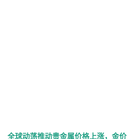
(Jerome Powell)担任该央行行长之际。沃什历来更担心高通
胀，而非增长放缓，这缓解了华尔街对美联储会屈服于特朗普降
低利率要求的担忧。 近几个月来，担心高通胀时代美元未来的投
资者纷纷涌入贵金属市场，推动了华尔街所谓的“货币贬值交
易”。 在特朗普周五上午确认对沃什的提名后，美元创下数月来
最强劲的单日表现。随后，从央行、地下金库到华尔街交易台的
贵金属市场跌速之快令投资者措手不及。 SLC Management董
事总经理德克·马拉基(Dec Mullarkey)说：“沃什带着偏紧缩的资
历而来。这降低了货币贬值的风险。你们正在回归一种有序的货
币做法。” 银价暴跌31%，创下1980年3月以来最大跌幅，当时亨
特兄弟(Hunt brothers)操纵市场的企图宣告失败。二月期货周
四收于每盎司114美元以上，周五结算价为78.29美元。35.747美
元的跌幅约相当于就在6月份时的盎司价格。 近月黄金期货合约
暴跌11%，至每盎司4,713.90美元，创下1980年1月以来最大单日
跌幅。 这些走势重创了矿业股，拖累标普500指数下跌0.4%。道
全球动荡推动贵金属价格上涨，金价
琼斯指数也下跌0.4%，即179点，纳斯达克综合指数下跌0.9%。