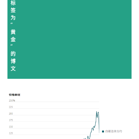
标
签
为
“
黄
金
”
的
博
文