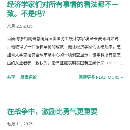
经济学家们对所有事情的看法都不一
非仅仅是我们可以试图压制的罪恶，而是‘必须要做的事情’。” 这
致。不是吗？
个想法似乎很符合直觉：正如人体偶尔需要排毒一样，经济为何
不能呢？在许多观察家看来，当代资本主义已经变得臃肿不堪，
八月 22, 2025
这一点可以从大量的咨询顾问、社交媒体影响者和加密货币交易
员身上看出，他们几乎没有创造任何持久价值。如果经济衰退能
当唐纳德·特朗普总统解雇美国劳工统计学家埃里卡·麦肯塔弗时
够减少这类工作，或许就能引导人才和资本流向更有价值的领
，他取得了一件据称罕见的成就：他让经济学家们团结起来。芝
域。“伟大的公司诞生于经济衰退时期”，这句谚语不无道理。看
加哥大学克拉克全球市场中心的一项调查显示，该学科所有最杰
看上世纪70年代中期的苹果和微软，或者2009年的优步就知道
出的从业者都一致认为，没有证据表明美国劳工统计局（BLS）
了。企业家们在没有什么可失去的时候，才会尝试革命性的想
存在偏见。 纵观历史，经济学家之间分歧颇大。18世纪，古典经
共享
发表评论
阅读更多 READ MORE »
法。 1994年，麻省理工学院的里卡多·卡瓦列罗和当时在哥伦比
济学家与重商主义者交锋；20世纪中期，凯恩斯主义者与货币主
亚大学的穆罕默德·哈穆尔发表了一篇里程碑式的论文，指出经济
义者对峙。近几十年来，理性预期和有效市场的拥护者与行为主
衰退确实能够淘汰过时或无利可图的技术和产品。当时的其他研
义者对峙。有时，争议仅限于学术界；但通常情况下，它们会蔓
究也发现，大萧...
延到公共领域，引发关于最低工资、债务可持续性和货币政策规
在战争中，激励比勇气更重要
则的争论。 据说萧伯纳曾开玩笑说，就算把所有经济学家都首尾
相连，也得不到一个结论。温斯顿·丘吉尔则建议，如果你想对某
七月 11, 2025
件事听取两种意见，就应该把两位经济学家安排在一个房间里。