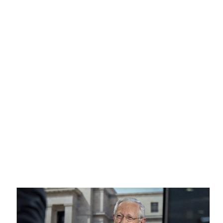
者撕裂了我们曾经美好的美国梦”。他的贸易顾问彼得·纳瓦罗表
范。 在民间神话中，胜利取决于神话创造者所属民族的非凡勇气
示，关税将“填满所有半空的工厂”。商务部长霍华德·卢特尼克则
和技能。韦尔登先生提供了更令人信服的解释。例如， 维京人
提出了最漫画式的说辞：“数百万数百万的人拧着小螺丝制造
之...
iPhone——这种事情将回到美国。” 多年来，政治家和一些经济
学家将制造业的长期衰退与工资停滞、城镇空心化甚至阿片类药
物危机联系起来。仅在 2000 年代，美国就失去了近 600 万个工
厂工作岗位。这类工作通常为高中毕业生提供了一条通向稳定、
安稳富裕生活的道路。它支撑了整个城市，让匹兹堡赢得了“钢铁
之城”的绰号，阿克伦则被称为“世界橡胶之都”。因此，各党派政
治家都希望这些工作岗位回归，这也就不足为奇了。事实上，乔·
拜登总统与他的前任有着相同的梦想，尽管他希望通过不同的方
式实现。“这究竟是在哪里写着”，他问道，“我们不能再次成为世
界制造业之都？” 图表：《经济学人》 曾经的工作岗位一去不复
返 然而，问题在于：即使工业回归，旧有的工作岗位也不会回
来。制造业现在用更少的人力生产出比过去更多的产品——这种
转变就像农业所经历的那样。在美国福特主义鼎盛时期曾吸引大