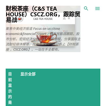
跳至主要内容
财税茶座（C&S TEA
HOUSE）CSCZ.ORG，跟踪贸
易战
聚焦中美经济报道 Focus on us-china
economic&financial report，中美贸易战跟踪，股
市分析，宏观经济分析，A股美股港股，分享国际主
流财经媒体报道，找最新深度财经分析上【财税茶
座 ，CSCZ.ORG】，一站在手全都有。
博
目
显示全部
文
前
显
示
的
是