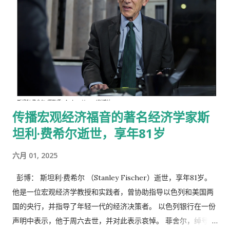
批人涌向工厂大门的、易于获得的、中产阶级类型的工作已经几
乎消失了。根据我们的分析，与 1970 年代制造业工作最相似
的，并非自动化和资本密集型工厂里的工作，而是电工、机械师
或警察等职业。所有这些都为没有大学学位的人提供了体面的工
资。 制造业就业结构的变化 1970 年代，近四分之一的美国工人
受雇于制造业，而如今，这一比例不到十分之一。此外，一半的
“制造业”工作是支持性岗位，如人力资源和营销，或专业性岗
位，如设计和工程。实际在工厂车间劳作的美国工人不到 4%。
传播宏观经济福音的著名经济学家斯
美国并非独一无二。即使是德国、日本和韩国这些在制成品方面
坦利·费希尔逝世，享年81岁
拥有巨大贸易顺差的国家，此类就业份额也持续下降。中国在
2013 年至 2...
六月 01, 2025
彭博： 斯坦利·费希尔 （Stanley Fischer）逝世，享年81岁。
他是一位宏观经济学教授和实践者，曾协助指导以色列和美国两
国的央行，并指导了年轻一代的经济决策者。 以色列银行在一份
声明中表示，他于周六去世，并对此表示哀悼。 菲舍尔，绰号斯