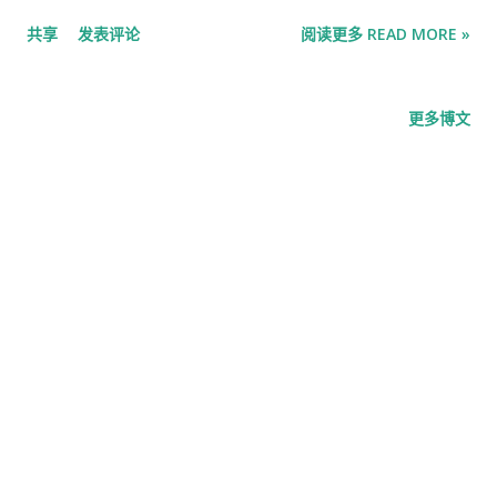
坦，曾任以色列银行行长八年，后于 2014 年至 2017 年担任美联
共享
发表评论
阅读更多 READ MORE »
储副主席。他的履历还包括在麻省理工学院任职、在国际货币基
金组织和世界银行任职，以及担任纽约花旗集团副董事长。 他所
教授和指导过的麻省理工学院学生包括 后来成为美联储主席并称
更多博文
费希尔为其导师的 本·伯南克 、未来的欧洲中央银行行长和意大
利总理 马里奥·德拉吉、 比尔·克林顿政府时期担任美国财政部长
的 劳伦斯·萨默斯、 乔治·W·布什总统经济顾问委员会主席的 格雷
格·曼昆、2023 年被任命为日本央行行长的 上田和 夫以及两位国
际货币基金组织的首席经济学家 奥利维尔·布兰查德 和 莫里斯·奥
布斯特费尔德 。 无数大学本科生正是通过《宏观经济学》 这本
教科书认识了这门沉闷的学科 。这本教科书是费希尔与麻省理工
学院的同事鲁迪·多恩布什于1978年编写的。该书的第13版于2018
年出版。 布兰查德在 2023 年 这样评价费希尔 ：“很难想象还有
哪位在世的宏观经济学家，通过自己的研究、学生和政策决策，
对世界各地的宏观经济政策产生如此大的直接和间接影响。”费希
尔和布兰查德 合著了 《宏观经济学讲义》 ，出版于 1989 年。