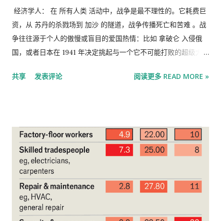
然而，特朗普时代却带来了看似前所未有的团结。白宫的每一条
经济学人： 在 所有人类 活动中，战争是最不理性的。它耗费巨
新指令都会激起这个以分裂著称的行业的集体愤怒。 自2011年以
资，从 苏丹的杀戮场到 加沙 的隧道，战争传播死亡和苦难 。战
来，克拉克中心就加密货币、水力压裂和不平等等热门话题对经
争往往源于个人的傲慢或盲目的爱国热情：比如 拿破仑 入侵俄
济学家进行了民意调查。有些问题，例如有关美国劳工统计局调
国，或者日本在 1941 年决定挑起与一个它不可能打败的超级大国
查的问题，可能看似简单明了；但其他问题则更为棘手。最近的
的战争。因此，你或许会认为经济学——一门与理性利己主义相
共享
发表评论
阅读更多 READ MORE »
调查询问了对俄罗斯制裁的有效性、外援能否促进GDP增长以及
关的学科——对此无话可说。但你错了， 《经济学人》 前作家、
气候变化是否威胁金融稳定。尽管特朗普先生在诸多问题上激发
偶尔撰稿的邓肯·韦尔登在《鲜血与财富》一书中指出。 经济学家
了共识，但即使在他上任之前，经济学家们也比他们被讽刺的形
和士兵一样，对激励机制考虑颇多。15世纪，意大利城市雇佣雇
象所展现的更加团结。在超过四分之一的问题上，持某一观点的
佣兵作战时，雇佣兵队长（ condottieri ）会设计一套复杂的佯
受访者与其他方向的倾向相同；在大多数问题上，超过十分之九
攻和撤退策略，以扰乱敌人的平衡。至少，他们声称自己是这么
的受访者是志同道合的。 几乎在每一个关于贸易政策的问题上
做的。尽管他们一本正经地引用罗马和希腊的军事史来为自己的
——无论是关于北美自由贸易协定，还是与中国的贸易是否让美
行动辩护，但实际上他们只是想逃避战斗。无论怎样，他们都能
国人受益——经济学家都会捍卫自由贸易。他们中没有人认同“提
得到报酬，就像对方雇佣的士兵一样。他们心照不宣地不断战
高进口关税……以鼓励生产商（在美国）生产……是个好主意”的说
斗，从而变得富有。有些人甚至挥霍金钱进行炫耀性消费，例如
法；只有少数人认为此类工具能够显著影响贸易逆差。税收是另
购买 列奥纳多·达·芬奇 的画作，从而为文艺复兴提供了资金。 有
一个热点问题，但其引发的争议比预期的要少。庇古税很受欢
时军事战略看似不合理，实则不然。想想法国不愿采用长弓的例