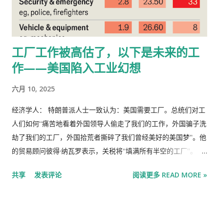
迎；拉弗曲线则不然。很少有经济学家认为，延续特朗普第一任
子。1415年，英国长弓手在阿金库尔战役中屠杀了规模远超其数
期内的减税政策能够显著提振GDP；大多数人认为，将最高边际
的法国军队。法国人本应预见到这一幕，因为69年前，英国人在
税率恢复到39.6%不会阻碍经济增长。 商定的声明清单读起来确
克雷西战役中也使出了同样的招数。长弓难以掌握，但熟练的弓
工厂工作被高估了，以下是未来的工
实常常像是总统斥责的目录：拒绝接种疫苗会带来外部影响；将
箭手可以在弩手射出一发子弹的时间内射出六发。英国国王要求
作——美国陷入工业幻想
货币政策政治化是愚蠢的；主权财富基金和战略加密货币储备毫
其男性臣民每周练习射箭。相比之下，法国国王则不鼓励这种做
无用处；禁止高技能移民将削弱美国的研发领导地位，迫使企业
法。 事实上，在阿金库尔战役中失败的人被称为“疯子查理”。但
六月 10, 2025
流向海外，损害普通工人的利益，对促进就业也无能为力。 特朗
韦尔登先生认为，他的“不使用长弓”政策相当明智。法国局势动
普...
荡。国王们更担心的是内部威胁，而不是外部威胁。他们最不希
经济学人： 特朗普派人士一致认为：美国需要工厂。总统们对工
望看到的就是大批农民用他们自己就能轻松制造的武器屠杀骑马
人们如何“痛苦地看着外国领导人偷走了我们的工作，外国骗子洗
的骑士。在英格兰，君主制更加稳固（至少在玫瑰战争之前），
劫了我们的工厂，外国拾荒者撕碎了我们曾经美好的美国梦”。他
因此国王们更青睐能够帮助他们赢得对外战争的武器。 激励机制
的贸易顾问彼得·纳瓦罗表示，关税将“填满所有半空的工厂”。商
在其他类型的冲突中也发挥着重要作用。18世纪的 海盗 也热衷于
务部长华霍德·卢特尼克发表了最滑稽的言论：“数以百万计的人
共享
发表评论
阅读更多 READ MORE »
避免战斗。这不仅危险，还可能让他们试图夺取的船只沉没，让
用小螺丝制造iPhone——这种事美国即将来临。” 川普主义者们
所有八枚金币都沉入深海。他们威胁要屠杀抵抗的船员，但会饶
一致认为：美国需要工厂。总统描述了工人们如何“痛苦地看着外
恕那些不战而降的船员。为了清晰地传达这一信息，克服语言障
国领导人窃取我们的工作，外国骗子洗劫我们的工厂，外国投机
碍，他们采用了海盗旗——这是早期有效的全球品牌推广的典