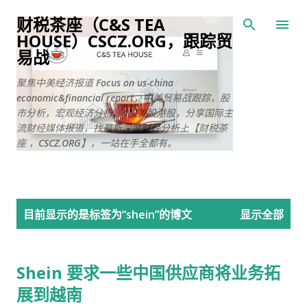
跳至主要内容
财税茶座（C&S TEA
HOUSE）CSCZ.ORG，跟踪贸
易战
聚焦中美经济报道 Focus on us-china
economic&financial report，中美贸易战跟踪，股
市分析，宏观经济分析，A股美股港股，分享国际主
流财经媒体报道，找最新深度财经分析上【财税茶
座 ，CSCZ.ORG】，一站在手全都有。
博
目前显示的是标签为“
shein
”的博文
显示全部
文
Shein 要求一些中国供应商将业务拓
展到越南