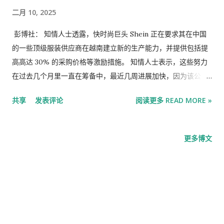
二月 10, 2025
彭博社： 知情人士透露，快时尚巨头 Shein 正在要求其在中国
的一些顶级服装供应商在越南建立新的生产能力，并提供包括提
高高达 30% 的采购价格等激励措施。 知情人士表示，这些努力
在过去几个月里一直在筹备中，最近几周进展加快，因为该公司
试图减轻美国新一轮关税对中国商品的影响。由于讨论私人谈
共享
发表评论
阅读更多 READ MORE »
话，这些知情人士要求不透露姓名。 增加中国以外的供应将使
Shein 避免美国总统 唐纳德·特朗普 对来自世界第二大经济体的
商品实施的惩罚性政策。其中包括取消长期以来对低价值包裹的
更多博文
免税例外，这对 Shein 和竞争对手 Temu 构成了生存问题，因为
他们的业务建立在所谓的“最低限度”规则之上。 知情人士称，
Shein 向其顶级中国供应商提供的在越南开设新生产线的优惠包
括提高 15-30% 的采购价格和保证更大的订单量。他们补充说，
该公司还接受更长的生产时间，并将帮助建设设施并将面料从中
国运到越南。 但知情人士表示，这些激励措施仅涵盖供应商设立