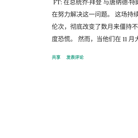
FT: 在总统乔·拜登 与唐纳德
在努力解决这一问题。 这场持续
伦次，彻底改变了数月来僵持不
度恐慌。 然而，当他们在 11 月
了其中的复杂性。 即使拜登退
共享
发表评论
前还不清楚是否有另一位候选人
的政党，并发起一场强有力的竞
党战略家表示：“任何除已知实
更换拜登的想法不仅是愚蠢的，
纳州的集会上试图弥补损失，承
格。“我知道如何说真话。我知
他的前任老板巴拉克·奥巴马在 