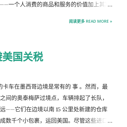
巴菲特还设定了继续履行承诺的几个条件，其
s”收入——一个人消费的商品和服务的价值加上其净
茨其中一人仍然健在并活跃于基金会，以及他的
会参考美国国税局法典第 26 条第 61(a)
阅读更多 READ MORE »
资金的 5%。 巴菲特自 2006 年起担任该
“来自任何来源的所有收入”，包括但不限于佣
辞职。梅琳达·盖茨 已于本月初 辞职。 盖茨基金
会计师可能会谈论如何通过扣除或豁免将总
，巴菲特“在倡导和塑造基金会的工作方面发挥
基数”。 答案很重要。政府是否应该对未实现
避美国关税
够创造一个每个人都能过上健康、富有成效
是一个热议话题。今年 3 月，乔·拜登在国
我们对他最近的礼物和贡献深表感谢。” 盖茨基
选，他将征收“亿万富翁最低所得税”。这将包
 亿美元，主要将援助重点放在全球卫生计划、
人征收 25% 的未实现资本收益税，他预计此举
的卡车在墨西哥边境是常有的 事 。然而，最
性别平等上。 巴菲特子女管理的未来基金会
元（占 GDP 的 2% ）。最高法院也在考虑这个
之间的奥泰梅萨过境点，车辆排起了长队，
善机构之一，到2022年，它将与诺和诺德基
国案 发表意见，此案的原告认为，对海外投资
——它们在边境以南 15 公里处新建的仓库
相媲美。它将立即超过其他大型慈善机构，包括
为美国宪法第十六修正案规定联邦政府有权
成数千个小包裹，运回美国。尽管这些进口
和规模为160亿美元的福特基金会，使其有能