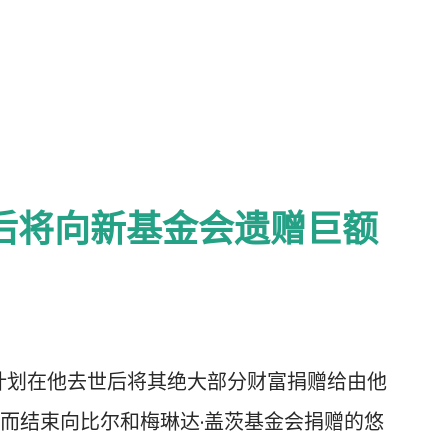
筹款活动，然后于周六晚返回戴维营。他的
拜登辩论表现引发的震惊在某些方面已发展为
圈子的成员几个月来一直在反驳有关拜登年
 一位民主党顾问表示：“我认为，即使是像吉
物，也会遭到强烈的反对，因为他告诉我们一
后将向新基金会遗赠巨额
此。” 在那些了解并仔细研究过拜登夫妇的人
终极知己，或许也是唯一能够说服他退出竞
似于说服一位年迈的拳击手挂起拳套。 总统
时还会听取任性儿子亨特的建议。他们周围
他计划在他去世后将其绝大部分财富捐赠给由他
身边的助手和前助手，其中包括泰德·考夫
而结束向比尔和梅琳达·盖茨基金会捐赠的悠
和安妮塔·邓恩。 1987 年，在拜登竞选因抄