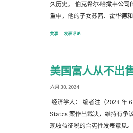
久历史。 伯克希尔·哈撒韦公
袭指控而失败后，考夫曼帮助他
重申，他的子女苏茜、霍华德和
亲在特拉华州客厅举行的家庭会
世后，该基金会将获得有史以来最
退出了。” 当时的副总统拜登决定
共享
发表评论
迎来 94 岁生日，他周五披露自
让路时，许多同样的人物也参与
他还明确表示，盖茨基金会不会
悲痛不已的拜登，在奥巴马的催促
示：“我死后，盖茨基金会就没钱
美国富人从不出
赠了约 430 亿美元，其中包括
基金会的关系始于 2006 年
六月 30, 2024
家慈善机构捐款。2010 年，
经济学人： 编者注（2024 年 6 月
邀请亿万富翁将至少一半的财富
States 案作出裁决，维持有
所持有的伯克希尔股份的 5%
现收益征税的合宪性发表意见。