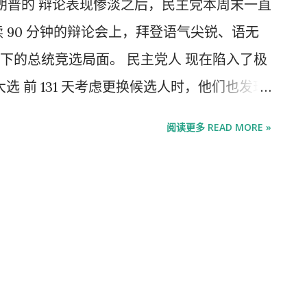
·特朗普的 辩论表现惨淡之后，民主党本周末一直
 90 分钟的辩论会上，拜登语气尖锐、语无
下的总统竞选局面。 民主党人 现在陷入了极
大选 前 131 天考虑更换候选人时，他们也发现
出，他的副总统卡马拉·哈里斯也不受欢迎。目
阅读更多 READ MORE »
能够团结一个在种族和世代问题上日益分裂
选，对抗精力充沛的 特朗普 。 一位资深民主
体之外的候选人都会是自杀任务。”他称，此时
而且是“愚蠢的平方”。 拜登周五在北卡罗来
认自己的缺点，但提醒支持者注意他的性
道对错。我知道如何做好这份工作，”他说——
X 上的一篇支持帖子中也表达了同样的看法。