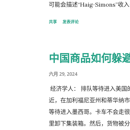
不会完全卖掉该公司的股份。 
可能会描述“Haig-Simon
中包括比尔·盖茨或梅琳达·盖
资产在一定时期内的变化。律师可能
共享
发表评论
捐款允许基金会每年至少动用其捐赠
款 ， 该款将“总”收入定义为
基金会的受托人，于 2021 年
金、利息、房地产交易和工资。
会首席执行官马克·苏兹曼表示
收入减少到更薄弱的“应税收入
中国商品如何躲
了不可估量的作用，使基金会能
资本收益和已实现资本收益征税，
的生活的世界”。 他补充道：“
情咨文演讲中重申，如果再次当
六月 29, 2024
金会去年向各个项目投入了 77
括对资产超过 1 亿美元的美国
经济学人： 排队等待进入美国
农业发展以及促进非洲和南亚的
将在 10 年内增加 5000 亿美
近，在加利福尼亚州和蒂华纳市
将在成立时成为世界上最大的慈
问题。其法官准备就 摩尔诉美
等待进入墨西哥。卡车不会走很远
金会（规模为1080亿美元）
收益征收一次性税是违宪的，因
里卸下集装箱。然后，货物被分
规模为750亿美元的盖茨基金会