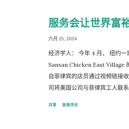
税手段的动机。在新冠疫情期间
贷款收益最终必须偿还，不被视为
品）激增，而这些商品的价格通
服务会让世界富
常规小包裹进口，而非任何欺骗
家数据。十分之七的微量包裹来
六月 25, 2024
商 Shein 和 Temu 就
经济学人： 今年 4 月， 纽
进行计算，结果表明，美国对华
Sansan Chicken East 
商品贸易逆差高出 5%。这或
自菲律宾的店员通过视频链接收银。 
的谜团。中国称其出口额比美国认
司将美国公司与菲律宾工人联系
济学家认为真实的缺口可能超过 1
了这项业务。他说，海外工人还
共享
发表评论
）的数据显示，至少有 370 亿
些工作的成本只是当地人的一小
品。 实际的最低限度可能还要
分：发展中国家服务出口的崛起