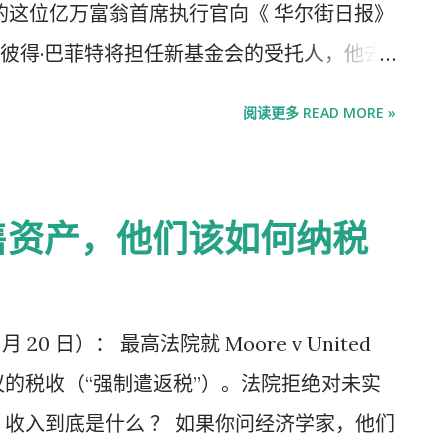
司的这位亿万富翁首席执行官向《 华尔街日报》
退出了民主党初选。据拜登自己说，他的母
彼得·巴菲特将担任新基金会的受托人，他去
议上决定退出，她告诉儿子：“我觉得是时候
大规模的财富注入之一。 巴菲特将于 8 月
不参加 2015 年总统竞选，为希拉里·克林顿
阅读更多 READ MORE »
己持有价值约 1300 亿美元的伯克希尔股票。
其中。这一决定让正因大儿子博最近去世而
成为他遗嘱中的捐助者。 巴菲特在采访中表
下，度过了四个月痛苦的时光。 ...
了。”过去 20 年来，巴菲特已向该基金会捐
售资产，他们该如何纳税
上周五宣布的 40 亿美元捐款。 巴菲特与盖茨
，当时他宣布将每年向该基金会及其家族经营的四
他与比尔和梅琳达·盖茨共同发起了“捐赠誓言”，
 20 日）： 最高法院就 Moore v United
捐给慈善机构。 他的捐赠结构是，每年他将
争议的税收（“强制遣返税”）。法院拒绝对未实
 捐赠给盖茨基金会，这确保了巴菲特在去世前
 收入到底是什么 ？ 如果你问经济学家，他们