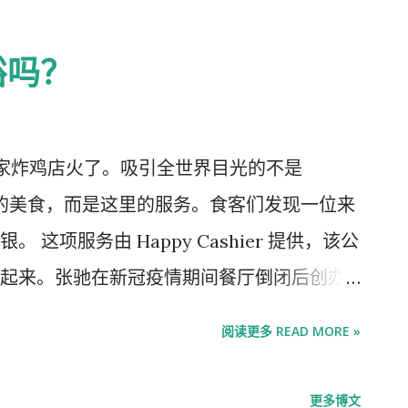
，美国进口的廉价商品（如衣服和家居用
收入，因此这样做根...
常低于门槛。 通过豁免进行的贸易（主要是
裕吗？
手段）现在规模如此之大，以至于扭曲了国
自中国。仅拥有中国供应链的两大在线零售
占了十分之三。我们根据中国在微量进口中所占的份额
约一家炸鸡店火了。吸引全世界目光的不是
商品贸易逆差比官方数据高出 13%，与全球
Village 的美食，而是这里的服务。食客们发现一位来
许有助于解释中美贸易统计数据中一个日益复杂
这项服务由 Happy Cashier 提供，该公
为的进口额高出约 730 亿美元，而一些经
起来。张驰在新冠疫情期间餐厅倒闭后创办
500 亿美元。美国海关和边境保护局（ CBP
会接听电话并监控安全摄像头的画面——而这
阅读更多 READ MORE »
美元的缺口来自价值低于 800 美元的门槛的商
部分。 虚拟收银员是更大趋势的一个可见部
大得多。 美国海关和 边境保护局依赖外国托运
。商品出口是常见的。工厂生产小部件，然
更多博文