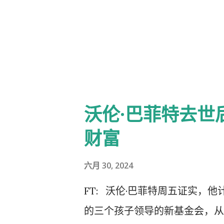
拜登原计划参加纽约和新泽西的
顾问坚称他不会退出竞选。 但
对总统核心圈子的愤怒，因为该
龄和是否适合担任公职的问题。
尔·拜登博士这样受人爱戴的人
沃伦·巴菲特去世
切都很顺利，但事实显然并非如
财富
当中，第一夫人被视为她丈夫的
选的人——这项任务的敏感度类
六月 30, 2024
还会听取妹妹瓦莱丽的建议，有
FT: 沃伦·巴菲特周五证实，
是一群几十年来一直陪伴在拜登
的三个孩子领导的新基金会，从
曼、迈克·多尼隆、史蒂夫·里切蒂