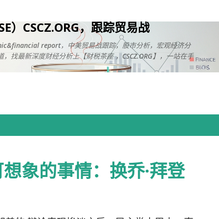
跳至主要内容
USE）CSCZ.ORG，跟踪贸易战
onomic&financial report，中美贸易战跟踪，股市分析，宏观经济分
，找最新深度财经分析上【财税茶座 ，CSCZ.ORG】，一站在手
想象的事情：换乔·拜登