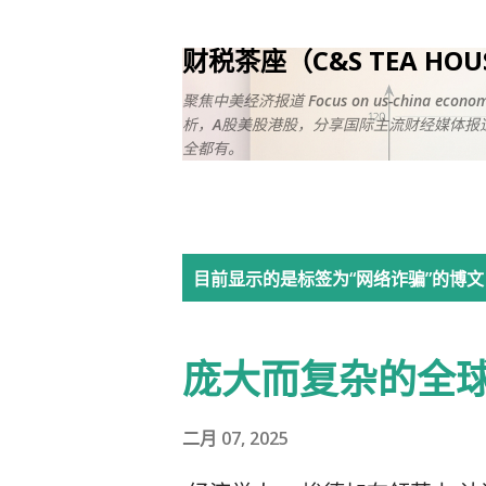
财税茶座（C&S TEA HO
聚焦中美经济报道 Focus on us-china ec
析，A股美股港股，分享国际主流财经媒体报道
全都有。
博
目前显示的是标签为“
网络诈骗
”的博文
文
庞大而复杂的全
二月 07, 2025