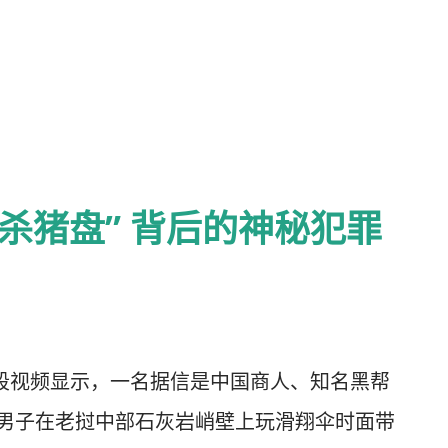
他们、他们的家人和朋友身上榨取“最后一滴
速。在新加坡，诈骗已成为最常见的重罪。 联
行业在柬埔寨和缅甸雇用了近 25 万人；另一项估
 万。在“Scam Inc”中，我们报道了明尼苏
 万美元，以及堪萨斯州农村一家银行如何倒
“杀猪盘” 背后的神秘犯罪
个名为 Bella 的假网络女性的指导下挪用了
作为一名兼职牧师，他还从教堂偷钱。 网络诈骗
。但在很多方面，网络诈骗更糟糕。原因之
活，就会成为潜在的目标。我们发现的受害
段视频显示，一名据信是中国商人、知名黑帮
 还有 FBI调查员的亲属，他们的工作就是阻止
oi) 的男子在老挝中部石灰岩峭壁上玩滑翔伞时面带
样的人提供了一步一步的指导，教他们如何利用