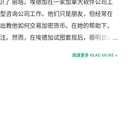
认识了 丽塔。埃德加在一家加拿大软件公司工
型咨询公司工作。他们只是朋友，但经常在
出教他如何交易加密货币。在她的帮助下，
注。然而，在埃德加试图套现后，很明显这
失了 78,000 美元。原来，丽塔是一名被贩
阅读更多 READ MORE »
一个大院里。 埃德加和丽塔都是“杀猪 ”的
全球行业中最赚钱的骗局，每年从世界各地的
。在 我们的八集播客“Scam Inc” 中， 《经
以及他们造成的难以言喻的苦难。“Scam
织犯罪最重大的变化。 杀猪盘，又称 杀猪盘 ，
用虚假的社交媒体资料搭建猪圈。然后，他
花费数周或数月的时间建立信任来养猪；通