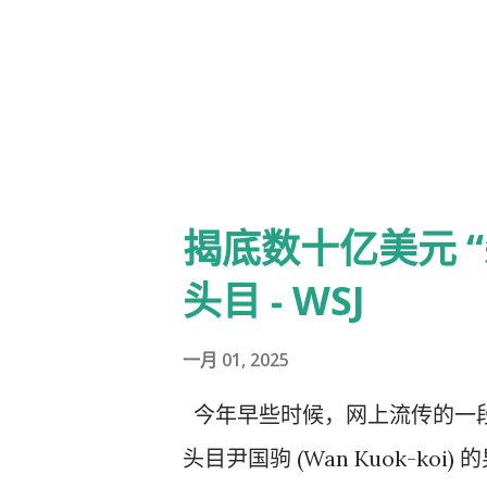
过引诱他们投资来切猪；通过从
汁液”来杀猪。 该行业发展迅
合国 表示，到 2023 年，该
计显示，全球从业人员数量为 150
达州一名男子如何损失了 920
揭底数十亿美元 
闭，当时该银行的首席执行官在一
头目 - WSJ
4700 万美元投资加密货币。
的规模和范围堪比非法毒品行业
一月 01, 2025
一是，每个人只要过着正常的生
今年早些时候，网上流传的一
者中包括神经科学博士 ， 甚至
头目尹国驹 (Wan Kuok-k
诈骗。操作手册为像 丽塔 这