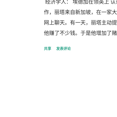
经济学人： 埃德加在领英上 
作，丽塔来自新加坡，在一家大
网上聊天。有一天，丽塔主动提
他赚了不少钱。于是他增加了赌
个加密货币交易网站是假的，他损
共享
发表评论
卖的菲律宾妇女，被关押在缅甸的
受害者，但方式不同。杀猪是 
受害者手中盗取超过 5000 亿美元
济学人》 调查了这种犯罪、罪犯
Inc”讲述了几十年来跨国有组
是中国犯罪俚语。首先，骗子们
们通过确定目标来挑选猪；通过