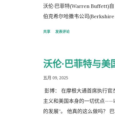
Augustus Investments
沃伦·巴菲特(Warren Buf
Bloomstran) 表示。 
伯克希尔哈撒韦公司(Berkshir
尔哈撒韦公司，上个月终于完成
(Greg Abel)的。 但近
易收购 西方石油公司的石化业
共享
发表评论
日都焕发着蓬勃的工作激情，而
菲特5月份在奥马哈举行的年度
异日益明显。 “没有某个特别的
切关注着公司的继任问题。在此
报》(The Wall Street 
沃伦·巴菲特与美
票下跌了约12%，而同期标普5
一天开始变老一样。” 作为美
保持乐观。“格雷格完全有能力
特的接班人问题始终是伯克希尔
五月 09, 2025
运作方式。我认为他是经营这家
而，当年过九旬后，巴菲特也开
彭博： 在摩根大通首席执行官杰
更加重视营业利润，因为近几个
饶人。 “说来也怪，我大概直到
主义和美国本身的一切优点——
素计入，伯克希尔哈撒韦公司的盈
斯加州奥马哈的办公室里接受电
的发展”。 他真的这么做吗？ 
伯克希尔的保险业务在一定程度上