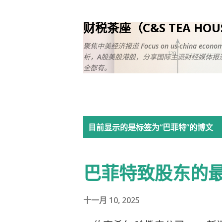
财税茶座（C&S TEA HO
聚焦中美经济报道 Focus on us-china ec
析，A股美股港股，分享国际主流财经媒体报道
全都有。
博
目前显示的是标签为“
巴菲特
”的博文
文
巴菲特致股东的
十一月 10, 2025