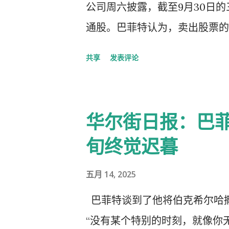
公司周六披露，截至9月30日的
天深夜，他安排我去了圣凯瑟琳
通股。巴菲特认为，卖出股票的
周里，我感觉自己仿佛置身于一
的股价都出现了大幅上涨。过去
欢说话——是的，即使在那时—
共享
发表评论
的股票。 这家多元化企业集团
老师马德森小姐让我班上...
3820亿美元，其业务涵盖保
一。然而，这一数字并不包括短
华尔街日报：巴菲
季度此类费用约为230亿美元
旬终觉迟暮
票，巴菲特决定继续观望。 自9
官一职以来，该集团的股价一直落
五月 14, 2025
的加拿大籍人士格雷格·阿贝尔
巴菲特谈到了他将伯克希尔哈撒
非保险业务。 “这是一个整体表现
“没有某个特别的时刻，就像你