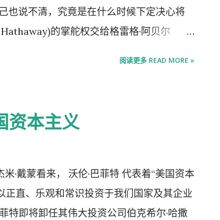
 的总裁兼首席投资官克里斯·布卢姆斯特兰 (Chris
fett)自己也说不清，究竟是在什么时候下定决心将
多年来一直按兵不动、没有达成任何重大交易的伯克希
e Hathaway)的掌舵权交给格雷格·阿贝尔
了一笔大交易，同意 以97亿美元的全现金交
年来，巴菲特明显感受到，这位他亲自挑选的继任者每
务。这是阿贝尔主导的第一笔重大交易。 自巴
阅读更多 READ MORE »
自己的节奏却日渐迟缓。两人工作状态的差
股东大会上宣布即将卸任以来，投资者一直密
时刻”，现年94岁的巴菲特在接受《华尔街日
期间，伯克希尔哈撒韦公司高投票权的A类股
Journal)采访时坦言，“就像你无法确知自己究竟在哪
国资本主义
00指数上涨了约20%。 但至少还有一些投资者
国商界与金融界数十年来屹立不倒的传奇，巴菲
接替沃伦，”布鲁姆斯特兰说。“他明白公司的
哈撒韦股东与市场观察者关注的焦点。然
公司的理想人选。” 巴菲特已告知股东，应
始感受到常人更早领悟的生命真谛——岁月不
米·戴蒙看来， 沃伦·巴菲特 代表着“美国资本
月来汇率波动对其造成了影响。若将汇率因
90岁才真正体会到衰老的滋味”，他在内布拉
以正直、乐观和常识投资于我们国家及其企业
利较上年同期增长34%，达到135亿美元。
话采访时说，“可一旦开始了，这件事就不可
巴菲特即将卸任其伟大投资公司伯克希尔·哈撒
推动了这些利润的增长，其子公司 Geico