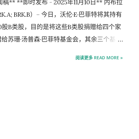
** **即时发布 - 2025年11月10日** 内布拉
A; BRK.B）– 今日，沃伦·E·巴菲特将其持有
0,000股B类股，目的是将这些B类股捐赠给四个家
股捐赠给苏珊·汤普森·巴菲特基金会，其余三个基金
·巴菲特基金会和NoVo基金会——各获得
阅读更多 READ MORE »
今日完成。 巴菲特先生致其各位股东的评论如
 * * * 致我的各位股东： 我将不再撰写伯克希尔的年度报
休止地讲话。用英国人的话说，我要"保持安
贝尔将在年底成为公司的负责人。他是一位杰出
者，也是一位诚实的沟通者。祝愿他任期长
节致辞，继续与你们以及我的孩子们交流关于
人股东是一个非常特殊的群体，他们异常慷