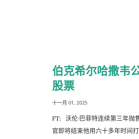
慨地愿意与那些不那么幸运的人
系的机会。今年请容许我先回忆
尔股份的分配计划。最后，我会分
* * * * * * * * * *
健在的运气。 在我年轻的时候
伯克希尔哈撒韦公
我曾险些丧命。 那是在1938
股票
的，要么是新教的，这种分类在
是一位友善的天主教徒，他常常
十一月 01, 2025
船长"，而且看诊收费从不昂贵。
FT: 沃伦·巴菲特连续第三年
来了，在稍作检查后，告诉我早
官即将结束他用六十多年时间打
会儿桥牌。然而，他无法将我那