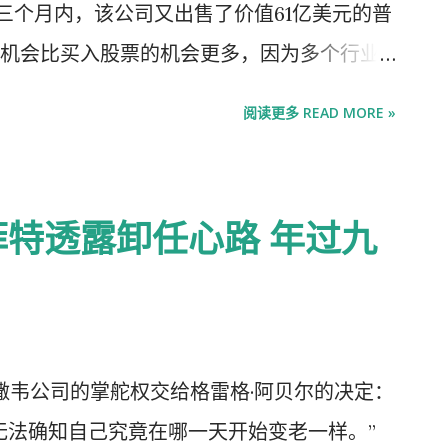
三个月内，该公司又出售了价值61亿美元的普
医院进行紧急阑尾切除手术。在接下来的三
机会比买入股票的机会更多，因为多个行业
座女修道院，并开始享受我的新"讲台"。我喜
三年，伯克希尔已累计出售了约1840亿美元
—修女们也很接纳我。 最棒的是，我的三年级
阅读更多 READ MORE »
的现金储备持续攀升，创下历史新高，高达
险、制造、公用事业以及北美最大的铁路公司之
期国债持有的应付费用，伯克希尔指出，该
特透露卸任心路 年过九
。 伯克希尔连续第五个季度没有回购任何股
5岁的巴菲特宣布将于今年年底 卸任 首席执行
后于标普500指数。明年1月，他将由62岁
接任，阿贝尔目前负责伯克希尔哈撒韦公司的
韦公司的掌舵权交给格雷格·阿贝尔的决定：
稳健的季度，”伯克希尔股东 Semper
无法确知自己究竟在哪一天开始变老一样。”