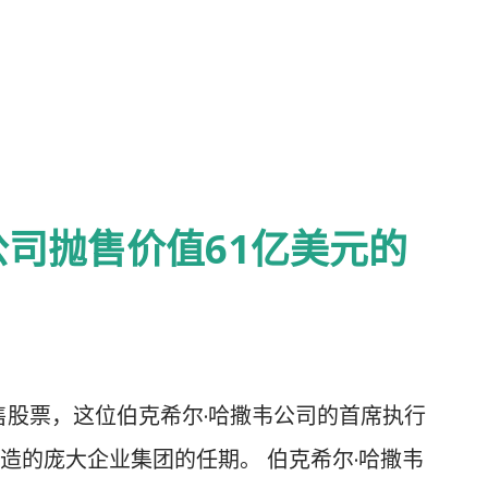
分享他们的收益。我很珍惜能与你们保持联
一些往事。之后，我将讨论我持有的伯克希
享一些商业和个人方面的观察与思考。 * *
 随着感恩节临近，我满怀感激且惊讶于自己在95岁高龄依然
，这个结果看起来可不像是个好赌注。早年，
司抛售价值61亿美元的
年，当时的奥马哈市民将医院视为要么是天主教
当时似乎很自然。 我们的家庭医生哈雷·霍茨
拎着一个黑色医疗包出诊。霍茨医生叫我"小
1938年，当我经历严重的腹痛时，霍茨医生
抛售股票，这位伯克希尔·哈撒韦公司的首席执行
上就会好的。然后他就回家吃晚饭，打了一
造的庞大企业集团的任期。 伯克希尔·哈撒韦
些有点特别的症状从脑海中驱散，于是在那