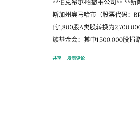
**伯克希尔·哈撒韦公司** **新闻稿
斯加州奥马哈市（股票代码：BRK.
的1,800股A类股转换为2,70
族基金会：其中1,500,000
会——舍伍德基金会、霍华德·G
共享
发表评论
400,000股。这些捐赠已于
下： * * * * * * * * *
告，也不再在年度股东大会上无
静"了。 算是吧。 格雷格·阿
的管理者，一个不知疲倦的工作
久。 我将通过每年发布的感恩
伯克希尔的事情。伯克希尔的个