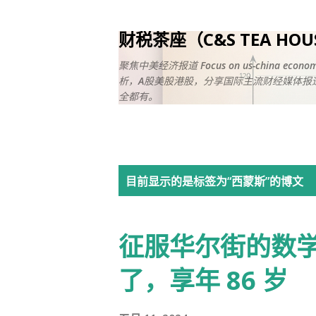
财税茶座（C&S TEA HO
聚焦中美经济报道 Focus on us-china ec
析，A股美股港股，分享国际主流财经媒体报道
全都有。
博
目前显示的是标签为“
西蒙斯
”的博文
文
征服华尔街的数学
了，享年 86 岁