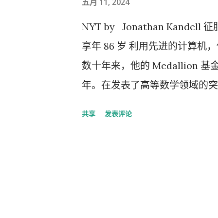
五月 11, 2024
NYT by Jonathan Kan
享年 86 岁 利用先进的计算
数十年来，他的 Medallion 基
年。在发表了高等数学领域的突
到一个更为平淡无奇的领域——尽
共享
发表评论
荣的数学家，他放弃了辉煌的学
——并成为有史以来最成功的华
世。享年 86 岁。 他的发言人乔纳森 ·
实了他的死讯，但没有透露死因
理学产生开创性影响的数学突破