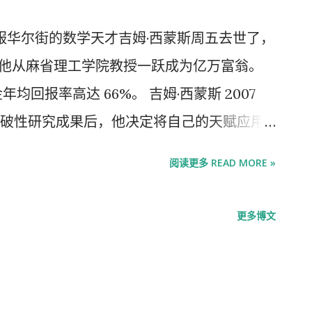
dell 征服华尔街的数学天才吉姆·西蒙斯周五去世了，
机，他从麻省理工学院教授一跃成为亿万富翁。
金年均回报率高达 66%。 吉姆·西蒙斯 2007
破性研究成果后，他决定将自己的天赋应用
可能多地赚钱。 吉姆 · 西蒙斯是一位屡获殊
阅读更多 READ MORE »
术生涯，投身金融——一个他一无所知的世界
尔街投资者之一。他于周五在曼哈顿的家中去
更多博文
 加斯塔尔特 (Jonathan Gasthalter) 证
。 在发表了对量子场论、弦理论和凝聚态物
性研究成果后，西蒙斯先生决定将他的天赋