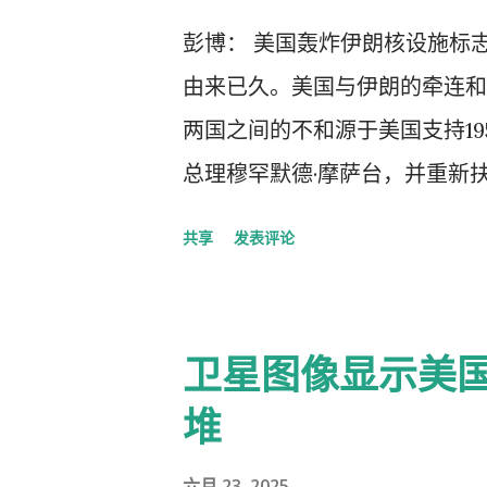
报道了这份评估。 负责监督美
彭博： 美国轰炸伊朗核设施标
未回应置评请求。 卫星图片显
由来已久。美国与伊朗的牵连和冲
貌。 PHOTO: 图片来源：MAXAR
两国之间的不和源于美国支持1
总理穆罕默德·摩萨台，并重新扶
维。 此前，伊朗议会于1951
共享
发表评论
油财富的主权。自20世纪初以
为英国石油公司）的名义控制。
萨台牵头，他随后在其前任侯赛因
卫星图像显示美
月，英美情报机构联手推翻了摩
堆
由于伊朗与苏联卫星国亚美尼亚
住廉价石油供应，并遏制共产主
六月 23, 2025