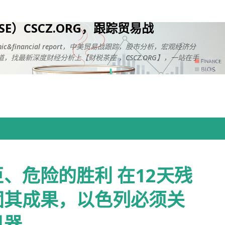
跳至主要内容
USE）CSCZ.ORG，跟踪贸易战
onomic&financial report，中美贸易战跟踪，股市分析，宏观经济分
，找最新深度财经分析上【财税茶座 ，CSCZ.ORG】，一站在手
、危险的胜利 在12天残
固其成果，以色列必须关
机器。