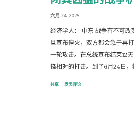
六月 24, 2025
经济学人： 中东 战争有不可
旦宣布停火，双方都会急于再打
一轮攻击。在总统宣布结束12
锋相对的打击。到了6月24日
根本不知道自己在干什么！”随
共享
发表评论
列的战机随即返航。 尽管遭到
是一个胜利的时刻。他的国家在
了包括1967年战争之后的所有
大部分地区拥有制空权。在与哈