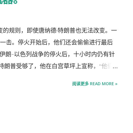
改变的规则，即使唐纳德·特朗普也无法改变。一
一击。停火开始后，他们还会偷偷进行最后
天伊朗-以色列战争的停火后，十小时内仍有针
，特朗普受够了，他在白宫草坪上宣称，“他们
后他致电本雅明·内塔尼亚胡，严厉警告。以色
阅读更多 READ MORE »
训斥，且停火得以维持，这对以色列总理来说
该地区赢得了某种军事主导地位，可能超过
历史巅峰。一个只有1000万人口的国家在中东
马斯、黎巴嫩真主党、胡塞武装以及头号敌