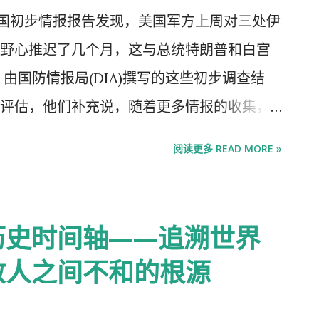
传所笼罩。随着真相逐渐浮现，政权的权威
份美国初步情报报告发现，美国军方上周对三处伊
条款的裁军条约后，严厉的制裁才可能完全
野心推迟了几个月，这与总统特朗普和白宫
中国购买伊朗石油。伊朗的代理民兵陷入危
由国防情报局(DIA)撰写的这些初步调查结
计划暂时告终。然而，政权仍然屹立不倒。
评估，他们补充说，随着更多情报的收集，
人民“解放”自己。以色列情报界资深的伊朗观
政府高级官员证实了该报告的存在，但表示该
，认为此时政权更迭不现实。 一个被削弱、
阅读更多 READ MORE »
导分享的级别。美国情报机构经常出具机密
列带来了长期的军事困境。伊朗仍有数十个
这些报告之后会进行修订，有时甚至是大幅
斯法罕设施可能部分被毁，政权仍拥有核技
间谍机构的观点，各机构之间存在分歧也并
历史时间轴——追溯世界
看，核计划可能卷土重来。 以色列的一种模
Karoline Leavitt)在X上发帖称，“所谓
取的...
敌人之间不和的根源
该报告属于绝密级别。她还指责“情报界一位匿
泄露了该报告。有线电视新闻网(CNN)最先