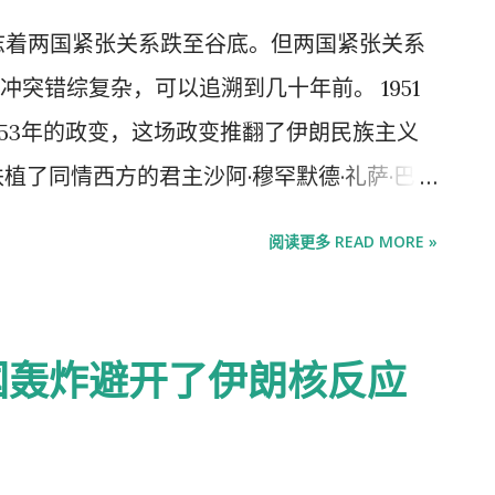
国政府所有情报机构的国家情报总监办公室暂
志着两国紧张关系跌至谷底。但两国紧张关系
示了近日遭到空袭的伊朗福尔道核设施的全
突错综复杂，可以追溯到几十年前。 1951
 TECHNOLOGIES
953年的政变，这场政变推翻了伊朗民族主义
植了同情西方的君主沙阿·穆罕默德·礼萨·巴列
年投票决定将石油工业国有化，以收回对国家石
阅读更多 READ MORE »
来，这些资产一直由英国以英伊石油公司（现
此次国有化运动由伊朗民族阵线党领导人摩
·阿拉下台后当选为伊朗新总理。 1953年8
国轰炸避开了伊朗核反应
萨台政权，秘密行动代号为“阿贾克斯行动”。
、阿塞拜疆和土库曼斯坦接壤，此举旨在保
义扩张。外国干涉加剧了伊朗数十年的反美