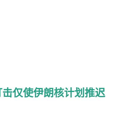
都被削弱。 然而，伊朗的核计划可能只是受
临一个重大抉择：是继续拥抱这种极端的、
无休止的战争走向稳定的道路。它还必须决
周前许多以色列人认为他是毒瘤般的负担——
权力巅峰时被选民赶下台。 几十年来，他一
”。虽然伊朗的核计划及其弹道导弹项目并未完
甚至数年。军事成就不仅是进攻性的，也是
约500枚导弹，仅6%击中了人口稠密地区，
打击仅使伊朗核计划推迟
伊朗几十年来一直在扩展其导弹和无人机力
次结果令其蒙羞，阿拉伯邻国暗自窃喜。 接
的模糊地位。它有深层的脆弱性。普通伊朗