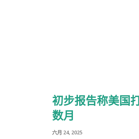
人伊朗的多线战争后，这些对手
损，而非被摧毁。以色列现在面
超级军事化的愿景，还是寻求从
定是否由内塔尼亚胡领导——几
或者他是否是一位战时总理，在
直警告伊朗核计划的“生存威胁
全被摧毁，但它们已被推迟数月
防御性的。伊朗向以色列发射了
初步报告称美国
造成28人死亡，远低于预期。
数月
量，供应给代理人和俄罗斯。这
下来发生的事情将反映伊朗政权
六月 24, 2025