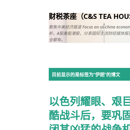
财税茶座（C&S TEA HO
聚焦中美经济报道 Focus on us-china ec
析，A股美股港股，分享国际主流财经媒体报道
全都有。
博
目前显示的是标签为“
伊朗
”的博文
文
以色列耀眼、艰巨
酷战斗后，要巩
闭其凶猛的战争