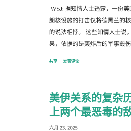
人被互联网封锁和宣扬胜利的宣
WSJ: 据知情人士透露，一
可能会衰退。只有在接受特朗普
朗核设施的打击仅将德黑兰的核
解除，尽管特朗普已表示不反对
的说法相悖。 这些知情人士说，
机，其通过代理人胁迫该地区的
果，依据的是轰炸后的军事毁伤
战争期间，内塔尼亚胡呼吁伊朗
该评估可能会发生变化。 一名
察家现在怀疑伊朗人会走上街头
共享
发表评论
报告尚未达到与国防部最高层领
孤立但仍具威胁的伊朗，为以色
报告，而随着更多信息的收集，
导弹发射器。即使其福尔多和伊
修订。此类报告不一定反映其他
美伊关系的复杂
术知识和高浓缩铀储备。长远来
不少见。 白宫新闻秘书卡罗琳·莱维特(
式是近几个月在黎巴嫩和叙利亚采
上两个最恶毒的
的‘评估’完全是错误的”，并称
名的、级别不高的失败者”向媒体
六月 23, 2025