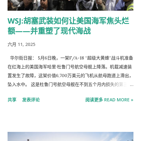
场和北京都有很多朋友和学员，非常感谢！ 我就不多说客套话
了，直接进入主题。在2015年的第一次课上，我谈的是“价值投资
WSJ:胡塞武装如何让美国海军焦头烂
在中国的展望”，五年以后的2019年，我谈的是“价值投资在实践
额——并重塑了现代海战
中的知行合一”。今年早些时候，姜老师特意来西雅图与我讨论纪
念价值投资课程十周年的想法，邀请我再讲一次课。我今天想谈
六月 11, 2025
的话题是“全球价值投资与时代”。 2019年之后的这五年里，无论
是中国还是全球，都发生了很多变化，给投资人带来了很多困
华尔街日报： 5月6日晚，一架F/A-18 “超级大黄蜂”战斗机准备
惑。价值投资无论在什么地方，都与所处的时代密切相关，这是
在红海上的美国海军哈里·杜鲁门号航空母舰上降落。机载减速装
不可避免的。虽然价值投资总体来说强调的是自下而上的基本面
置发生了故障，这架价值6,700万美元的飞机从航母跑道上滑出，
分析，但我们投资的公司是处在特定的时代中，或多或少会受到
坠入水中。 这是杜鲁门号航空母舰在不到五个月内损失的第三架
很多宏观因素的影响。我们无法回避我们生活的时代。借今天这
战斗机，而且就发生在美国总统特朗普出乎五角大楼官员意料地
共享
发表评论
阅读更多 READ MORE »
个机会，我和大家分享一些我个人的看法。 我今天的分享会围绕
宣布美国与也门胡塞武装达成停火协议的数小时之后。杜鲁门号
以下四个主题展开： 第一，我们时代的困惑主要是什么。第二，
于2024年12月抵达红海，以打击与伊朗结盟的武装分子——由此
对这些困惑的思考，它的原因和本质。第三，关于中等收入陷
加入了一场充满激烈交火且险情频发的行动，让美国海军承受了
阱、中等收入国家的跨越，还有对当今国际关系的一些看法。第
巨大压力。 官员们目前正在分析，胡塞武装这个顽强的对手是如
四，回到我们的主题，作为一个全球价值投资人，如何应对当今
何让全球最强大的水面舰队经受严峻考验的。事实证明，胡塞武