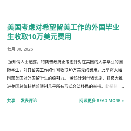
程更为漫长。 国家队的销售被其他一些来源增加的购买所抵消。
备万张A100芯片的公司，一年后，则来自它才是引发中国大模型
股市散户开户及 观点综述：中国社融已经下行压力犹存资金价格
价格战的源头。 A year ago, this kind of quantitative private
或从偏低位置温和放缓非银行金融机构 存款 增加 为大盘提供支
equity giant fantasies that did not mean to derive behind it
撑。 根据彭博社的计算，上个月 海外投资者也是中国股票的净买
美国考虑对希望留美工作的外国毕业
was the only company outside the large factory that
家。 “尽管ETF出现赎回，但整体市场指标依然非常强劲，流动
生收取10万美元费用
reserved 10,000 A100 chips. One year later, it came from it
性并未受到显著影响，” 摩根大通驻上海中国股票策略师张艾琳
to trigger the source of China's big model price war. 在被
七月 30, 2026
表示 。“这是一个积极的信号，表明支撑市场韧性的正是内在
AI连续轰炸的5月，DeepSeek一跃成名。起因是他们发布的一款
的、自我维持的力量，即便一些投资者想要获利了结。”
名为DeepSeek V2的开源模型，提供了一种史无前例的性价比：
据知情人士透露，特朗普政府正考虑针对在美国的大学毕业的国
推理成本被降到每百万token仅 1块钱，约等于Llama3 70B的七
际学生，对其留美工作的许可收取10万美元的费用。此举将大幅
分之一，GPT-4 Turbo的七十分之一。 In May, which was
削弱美国对外国留学生的吸引力。 若该计划付诸实施，将极大推
bombarded by AI, Deepseek became famous. The reason is
进美国总统特朗普限制几乎所有形式合法移民的举措。此举将尤
that they released an open source model called DeepSeek
其损害大学的利益，因为招收国际学生是大学可靠的收入来源之
共享
发表评论
阅读更多 READ MORE »
V2, which provides an unprecedented cost-effectiveness:
一。此外，硅谷和华尔街的顶尖公司也将受到冲击，这些公司大
the reasoning cost of reasoning is reduced to only 1 yuan
量招聘国际大学毕业生来填补技术岗位。 这笔费用将与一项名为
per millio...
“选择性实习训练”(Optional Practical Training, 简称OPT)的项
目挂钩。该项目允许国际大学毕业生凭学生签证工作一至三年。