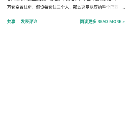
部署会对部队整体战备状态构成压力。五角大楼还在调查战机损
万套空置住房。假设每套住三个人，那么这足以容纳整个巴西的
失和一起单独的海上碰撞事件，所有事件均涉及杜鲁门号打击
人口。 即使中国人口不断增长，让这些空屋住上人也相当困难，
共享
发表评论
阅读更多 READ MORE »
群，调查结果预计将在未来数月内公布。 负责美军在中东地区行
而实际上中国人口并没有在增长。由于中国的独生子女政策，预
动的中央司令部拒绝就正在进行的调查或此次行动的成效及影响
计未来 30 年中国人口将减少 2.04 亿。 彼得森国际经济研究所
发表评论。 此次部署的影响将持续数年。它从亚洲地区抽调了用
(Peterson Institute for International Economics) 研究员黄天
于遏制中国的资源，并推迟了航母的维修计划。这可能会在这个
磊表示，根本的问题是没有人来住。 毋庸置疑，一些闲置房产将
十年的后半期造成重大缺口，届时这些巨型战舰将不得不靠港维
会被买下并入住，尤其是如果经济学家呼吁政府采取的更多支持
修。 美国海军官员表示，与胡塞武装的战斗虽然有战损，但提供
措施出台，能让中国买家相信房价会再次上涨。鉴于北京、上海
了宝贵的实战经...
和深圳等大城市经济活跃，加上外来人员流入也促进了人口增
长，这些城市几乎肯定会消化掉过剩的住房。 在小城市，解决这
个问题则要困难得多，因为这些城市的经济前景往往较弱，人口
也在减少。在中国，研究人员非正式地将城市分为不同等级，近
340 个被划分到三线、四线和五线城市中，人口规模从几十万到
几百万人不等，这其中许多城市的经济都面临困境。 年轻居民正
在离开。根据《华尔街日报》(Wall Street Journal) 基于官方数
据的计算，从 2020 年到 2023 年，中国至少 60% 的三线、四线