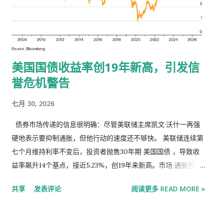
开始重新评估他们的职业抱负与生活目标。 这种经济背景不仅是
美光科技 304% 239% 8.1 7.9 294% 英特尔 278% 84% 103.8
将年轻人推出劳动力市场，还在重塑他们与工作之间的关系。 该
61.2 123% Western Digital 271% 282% 35.0 19.6 107% Marvell
对“996”模式说再见了吗？ 面对观念变化，一些中国公司也在重
Technology 251% -23% 60.2 24.0 40% Seagate Technology
新思考职场文化。越来越多的人认识到，“996”模式不光难以持
Holdings 250% 219% 34.6 20.5 107% 戴尔 243% 9% 21.2 11.1
美国国债收益率创19年新高，引发信
续，还可能适得其反。 长江商学院(Cheung Kong Graduate
79% 康宁 192% 84% 68.8 28.2 19% 应用材料 181% 58% 47.3
School of ...
誉危机警告
26/0 55% Advanced Micro Devices 171% 77% 56.4 33.1 59%
Flex 168% 57% 31.3 17.4 49% 泛林集团 153% 137% 54.1 32.1
七月 30, 2026
50% 泰瑞达 150% 54% 56.4 36.7 63% KLA 148% 93% 58.7
31.0 31% 莫德纳 137% -29% N/A N/A 1% Lumentum
债券市场传递的信息很明确：尽管美联储主席凯文·沃什一再强
Holdings 133% 339% 47.6 50.2 145% Generac Holdings
硬地表示要抑制通胀，但他行动的速度还不够快。 美联储连续第
115%...
七个月维持利率不变后，投资者抛售30年期 美国国债 ，导致收
益率飙升14个基点，接近5.23%，创19年来新高。市场 通胀预期
上升，美元走软，甚至 股市也出现暴跌， 因为投资者押注沃什只
共享
发表评论
阅读更多 READ MORE »
是在推迟不可避免的加息。 这些举措表明，投资者越来越担心沃
什无法控制通胀，而通胀已经连续五年高于美联储的目标。 因