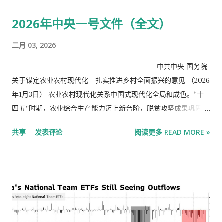
2026年中央一号文件（全文）
二月 03, 2026
中共中央 国务院
关于锚定农业农村现代化 扎实推进乡村全面振兴的意见 （2026
年1月3日） 农业农村现代化关系中国式现代化全局和成色。“十
四五”时期，农业综合生产能力迈上新台阶，脱贫攻坚成果巩固拓
展，农民生活水平显著提高，乡村全面振兴取得明显进展。“十五
共享
发表评论
阅读更多 READ MORE »
五”时期是基本实现社会主义现代化夯实基础、全面发力的关键时
期，要加快补上农业农村领域突出短板，加快建设农业强国。
2026年是“十五五”开局之年，做好“三农”工作至关重要。要坚持
以习近平新时代中国特色社会主义思想为指导，深入贯彻党的二
十大和二十届历次全会精神，认真落实四中全会部署，全面贯彻
习近平总书记关于“三农”工作的重要论述和重要指示精神，坚持
把解决好“三农”问题作为全党工作重中之重，坚持和加强党对“三