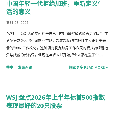
中国年轻一代拒绝加班，重新定义生
根据可获得的最新数据，2024年约有41.9万名外国人通过OPT项
活的意义
目在美国工作。 此举在本质上是为了实现该政府最初通过对外国
专业人士征收10万美元H-1B签证费所设定的目标。去年，这项
五月 28, 2025
H-1B收费计划曾在硅谷引发恐慌。上周，波士顿一家上诉法院裁
定，禁止政府收取该H-1B费用。 尽管官员们最初打算将该费用
WSJ： “为别人的梦想榨干自己” 该对“996”模式说再见了吗？ 在
适用于所有H-1B签证，但来自科技巨头的普遍反对，促使政府将
竞争异常激烈的中国就业市场，越来越多的年轻打工人正退出无
范围缩小至寻求来美的外国招聘人员。总体而言，直接通过H-1B
情的“996”工作文化。这种朝九晚九每周工作六天的模式曾经是抱
签证赴美的外国人往往受雇于IT和会计师事务所；而科技和金融
负与成就的代名词。但现在年轻人却开始把个人福祉置于企业期
领域的顶尖公司则普遍倾向于从美国一流大学招聘，并在雇佣数
望之上，这种生活方式标志着中国职场风气发生重大转变。 这种
共享
发表评论
阅读更多 READ MORE »
年后，将这些员工的学生签证转换为H-1B签证。如此一来，这项
“躺平”和“摆烂”的心态反映出中国年轻人群体中普遍存在的幻灭
新的OPT费用将更直接地对准这些顶尖公司。 美国国土安全部
感，是年轻人面对社会压力时的消极抵抗，也折射出年轻人的一
(DHS)的一位发言人在一份声明中表示：“在正式宣布之前，任何
种认识：在就业市场已经饱和的情况下，过度劳累的回报率是递
政策都不应被视为最终版本。国土安全部一直在探讨如何动用一
减的。随着许多年轻人发现自己过度工作、薪酬过低、向上流动
WSJ:盘点2026年上半年标普500指数
切可用手段，来维护我们合法移民体系的完整性。” 10万美元的
空间有限，这一现象也受到越来越多的关注。 “为别人的梦想榨
收费正成为特朗普政府移民官员频繁使用的工具，他们已制定了
表现最好的20只股票
干自己” “我过去以为加班到很晚是自我价值的体现，”25岁的Liu
多项政策提案，旨在阻止经济能力有限的外国人来美。除了H-1B
Wen说，“但两年的持续压力加上没有升职，让我意识到我只是在