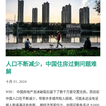
时代的挑战。 这四个题目都很大，所以我们也不能够太深入地展
装是极难对付的敌手，他们驻守在世界上最贫穷国家的简陋军营
开，但我会尽...
和洞穴中，却让美国海军卷入了第二次世界大战以来最激烈的战
斗。 胡塞武装受益于伊朗廉价导弹和无人机技术的扩散。胡塞武
装发射了反舰弹道导弹，首次在实战中使用了这种冷战时期的武
器，他们还创新了部署武器的方法。最新的技术已经在乌克兰战
争中改写了陆地战争的脚本，同时也重塑了海上战争的面貌——
迫使军队不断适应实战要求。美国正在开发拦截新型无人机和导
弹的新方法，但仍在很大程度上依赖昂贵的防御系统。 5月，胡
塞武装的支持者在也门萨那市举行集会。 PHOTO: 图片来源：
人口不断减少，中国住房过剩问题难
YAHYA/EPA/SHUTTERSTOCK 从2023年年底到今年，约有
解
30艘舰船参与了红海的作战行动，占美国海军现役舰船总数的
10%左右。一名美国官员表示，在此期间，美国对胡塞武装投下
十月 01, 2024
价值至少达15亿美元的弹药。 美国海军成功摧毁了胡塞武装的大
部分武器库——但尚未实现恢复红海航运的战略目标，而且胡塞
WSJ： 中国房地产泡沫破裂后留下了数千万套空置住房。而目前
武装还是三天两头向以色列发射导弹。 美国军方和国会领导人已
中国人口在不断减少，导致许多城市陷入困境，可能永远没有足
开始审视这项行动，以汲取经验教训。他们担心这种艰苦卓绝的
够人能填满这些房屋。 据经济学家估计，中国可能有多达 9,000