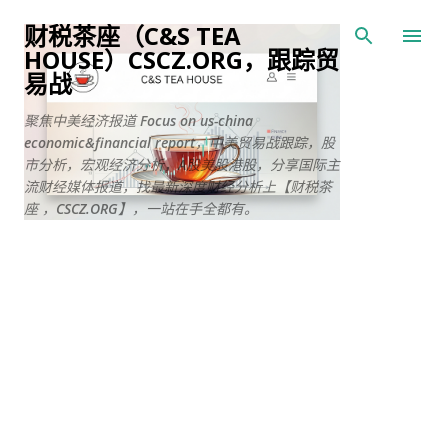
跳至主要内容
财税茶座（C&S TEA
HOUSE）CSCZ.ORG，跟踪贸
易战
聚焦中美经济报道 Focus on us-china
economic&financial report，中美贸易战跟踪，股
市分析，宏观经济分析，A股美股港股，分享国际主
流财经媒体报道，找最新深度财经分析上【财税茶
座 ，CSCZ.ORG】，一站在手全都有。