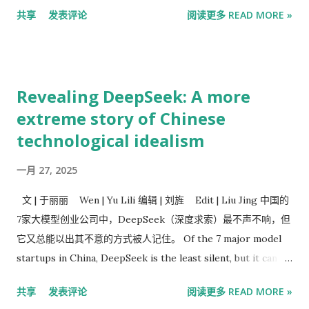
来已抛售300亿美元。这波抛售潮表明，投资者仍在努力抑制市
共享
发表评论
阅读更多 READ MORE »
场泡沫，此举可能给沪深300 指数带来压力 。 彭博行业研究分
析师Rebecca Sin 在一份报告中指出，中央汇金投资有限公司和
其他国家队成员减持ETF持仓，从长远来看可能是一个利好因
素，因为它降低了进一步抛售的可能性。 此次减持已将该集团在
Revealing DeepSeek: A more
多只ETF中的持仓比例降至 20%以下 ，这意味着这些持仓不再
extreme story of Chinese
需要披露。 阅读： 中国国家队退出ETF可能接近尾声，或将提振
technological idealism
沪深300指数 分析师表示：“全面清算可能至少需要八周时间，但
我们预计减持幅度将达到约90%，这将使他们的持股比例保持在
一月 27, 2025
披露门槛以下，这一点至关重要。他们不希望出现在上半年的股
东名单中，因为大多数主权财富基金都不喜欢公开其投资活动。”
文 | 于丽丽 Wen | Yu Lili 编辑 | 刘旌 Edit | Liu Jing 中国的
今年以来，沪深 300指数 累计上涨3.3%，而MSCI 亚太 指数则
7家大模型创业公司中，DeepSeek（深度求索）最不声不响，但
上涨了17%。与大盘走势平淡形成鲜明对比的是，科技股指数表
它又总能以出其不意的方式被人记住。 Of the 7 major model
现强劲，创业板指数在本月初创下历史新高。 国家队已大幅减持
startups in China, DeepSeek is the least silent, but it can
了部分国内规模最大的ETF基金。分析 发现 ，CSI 300指数基金
always be remembered in an unexpected way. 一年前，这种
是该队目前仍持有大量股份的唯一主要指数，这意味着其减持进
共享
发表评论
阅读更多 READ MORE »
出其不意源自它背后的量化私募巨头幻方，是大厂外唯一一家储