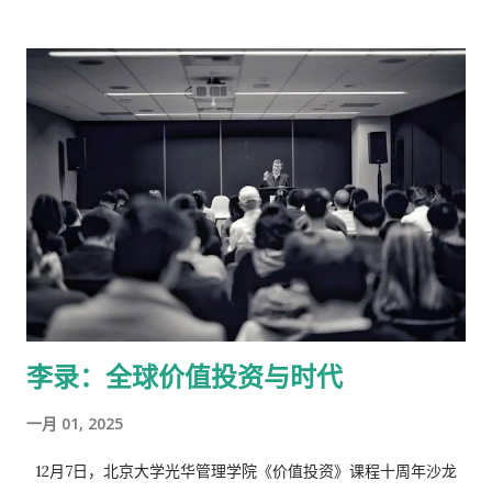
此，债券持有人一方面压低了短期国债收益率——这反映出他们
迅速减少了对短期利率上涨的预期——另一方面要求提高长期债
券的收益率，以弥补未来几年的通胀风险。两年期国债收益率的
下降以及30年期国债收益率的上升，使得美联储会议后 收益率曲
线出现了 自上世纪90年代中期以来最显著的陡峭化之一。 “这种
陡峭化表明沃什的‘政策策略缺乏可信度’，” Highline Asset
Management 固定收益董事总经理兼 FedWatch Advisors 创始
人 Ben Emons表示。 埃蒙斯表示：“鹰派立场而不采取行动，是
让市场自行判断并促使市场收紧美联储政策的一种便捷方式。”但
他指出，“一旦通胀加速，市场再次认为美联储反应迟缓，这种做
法可能会适得其反。” 周四，美国国债跌幅扩大，30年期国债收
益率一度上涨4个基点至5.24%。基准10年期国债收益率上涨3个
李录：全球价值投资与时代
基点至4.70%，距离2025年1月以来的最高水平仍有一定距离。德
国和英国的收益率曲线趋陡，两国10年期国债收益率均上涨至多2
一月 01, 2025
个基点。 美联储决定将基准利率维持在 3.5% 至 3.75% 不变，该
利率自去年 12 月美联储公布的 《联邦基金目标利率历史》（表
12月7日，北京大学光华管理学院《价值投资》课程十周年沙龙