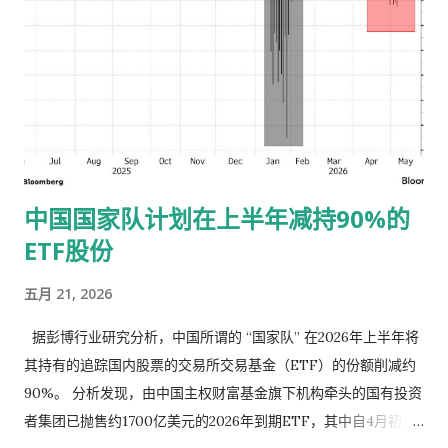
农”工作的全面领导，完整准确全面贯彻新发展理念，坚持稳中求
进工作总基调，坚持农业农村优先发展，坚持城乡融合发展，锚
定农业农村现代化，以推进乡村全面振兴为总抓手，以学习运用
“千万工程”经验为引领，以改革创新为根本动力，提高强农惠农
富农政策效能，守牢国家粮食安全底线，持续巩固拓展脱贫攻坚
成果，提升乡村产业发展水平、乡村建设水平、乡村治理水平，
努力把农业建成现代化大产业、使农村基本具备现代生活条件、
中国国家队计划在上半年减持90%的
让农民生活更加富裕美好，为推进中国式现代化提供基础支撑。
ETF股份
一、提升农业综合生产能力和质量效益 （一）稳定发展粮油生
产。粮食产量稳定在1.4万亿斤左右。坚持产量产能、生产生态、
五月 21, 2026
增产增收一起抓，加力实施新一轮千亿斤粮食产能提升行动，促
进良田良种良机良法集成增效，推进粮油作物大面积提单产。因
据彭博行业研究分析，中国所谓的 “国家队” 在2026年上半年将
地制宜优化农业生产结构和区域布局，推动粮食品种培优和品质
其持有的追踪国内股票的交易所交易基金（ETF）的份额削减约
提升，实施粮食流通提质增效项目，促进适销对路、优质优价。
90%。 分析发现，由中国主权财富基金旗下机构牵头的国有投资
巩固提升大豆产能，做好产销衔接...
者集团已抛售约1700亿美元的2026年到期ETF，其中自4月初以