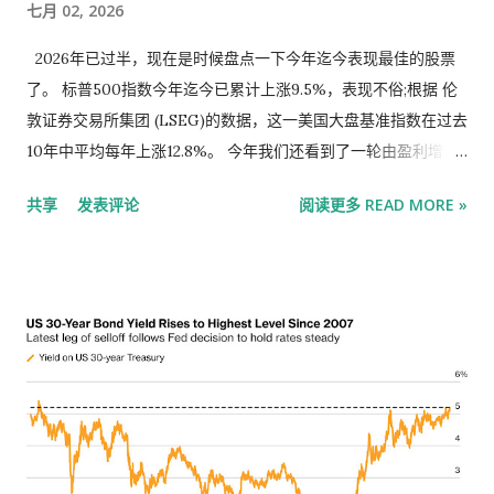
七月 02, 2026
和学生签证外，美国国务院的官员们也正在权衡，是否要对美国
为别人的梦想榨干自己。”她去年辞去了在杭州一家金融科技初创
境外的绿卡申请人收取10万美元的担保金，这笔钱只有在申请人
公司的工作。 这种转变不仅是文化上的，还与切实的经济压力息
2026年已过半，现在是时候盘点一下今年迄今表现最佳的股票
移居美国并成为公民后方可赎回。 上述知情人士称，这项最新的
息相关。住房成本飙升，学业竞争激烈，工资停滞不前，让许多
了。 标普500指数今年迄今已累计上涨9.5%，表现不俗;根据 伦
收费计划仍在国土安全部内部讨论，尚不清楚白宫是否会批准。
中国年轻人对“努力工作会带来社会进步”的信条产生怀疑。 “老鼠
敦证券交易所集团 (LSEG)的数据，这一美国大盘基准指数在过去
此外，由谁来支付这笔费用也未明确：是国际学生自己，还是他
人”亚文化的出现正是这种消极情绪的反映。这些所谓的“老鼠人”
10年中平均每年上涨12.8%。 今年我们还看到了一轮由盈利增长
们未来的雇主。 这笔费用很可能会附加到特朗普政府本月早些时
通常是失业或没有足够就业机会的人，他们选择简单度日，住在
驱动的牛市——或者说是分析师对滚动12个月每股收益预期的上
候宣布的一项新规上。该新规要求国际学生必须申请签证延期才
共享
发表评论
阅读更多 READ MORE »
狭小的房子里，只参与最低限度的经济活动。这种生活方式并非
调，这些预期被用于计算预期市盈率。 这些盈利增长一直是标普
能使用OPT。在此之前，学生签证的有效期会自动覆盖学生的整
因为懒惰，而是有意识地拒绝传统的成功标签。 这些趋势凸显出
500指数信息技术板块股票上涨的驱动力，其中许多股票实现了
个学习项目，外加最长三年的额外工作许...
一种悄然的反抗：不以抗争为手段，而是不再参与被许多中国年
三位数的涨幅。今年迄今，IT板块在标普500指数的11个板块中
轻人视为不利于他们的制度。 “我的父母苦干了一辈子，想给我
表现位居第二，该指数按价格涨幅排名的前10大股票全部来自科
创造更好的未来，”成都应届毕业生、23岁的Zhao Ming说。“但
技板块。在该指数表现最佳的前20只股票中，除三只外，其余均
现在，因为我没有追求同样的成功，他们很担心。我只想过一种
为科技股。 标普500指数成分股中，今年有62%的股票实现上
让自己感到平衡的生活，而不是让我崩溃的生活。” 中国的青年
涨。以下是2026年上半年标普500指数中价格涨幅最大的20只股
失业率是促成这种文化转变的重要因素。截至2025年4月，中国
票。（本文中所有股价变动均不含股息。） 公司 2026年价格变
16至24岁城镇青年失业率为15.8%，较前几个月略有下降，但仍
动 2025年价格变动 预期市盈率 截至12月31日的预期市盈率 2026
意味着就业市场很困难。由于缺少理想的就业机会，许多年轻人
年滚动12个月每股收益预期变动 闪迪 858% N/A 12.0 13.6 987%