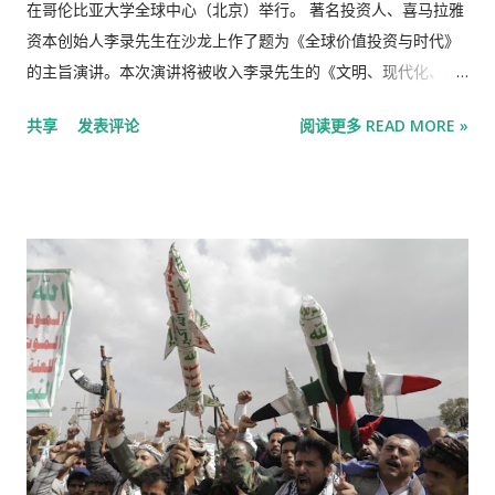
格）以来 一直保持不变。而就在两个多月前， 唐纳德·特朗普 总
在哥伦比亚大学全球中心（北京）举行。 著名投资人、喜马拉雅
统 提拔沃什 领导美联储。 特朗普淡化通胀问题，并多次抨击沃
资本创始人李录先生在沙龙上作了题为《全球价值投资与时代》
什的前任 杰罗姆·鲍威尔 没有大幅降息。这加剧了人们对美联储
的主旨演讲。本次演讲将被收入李录先生的《文明、现代化、价
能否继续保持政治独立性的担忧，而政治独立性是美联储信誉的
值投资与中国》一书的增订本中。 本文来自微信公众号： 芒格书
共享
发表评论
阅读更多 READ MORE »
关键所在。 彭博策略师表示： “美联储抑制通胀的信誉或许正受
院 ，作者：李录， 李录谈全球价值投资，强调经济与时代的关
到质疑，但其影响不太可能仅限于美国国债市场。美国和G10国
系。 • 🌍 强调价值投资需与时代紧密结合。 • 📉 分析当前经济困
家30年期国债收益率的相关性很高。鉴于加拿大与美国经济紧密
惑及其根本原因。 • 📈 论述投资人应适应时代挑战。 以下为李录
相连，其受影响最大也就不难理解了。欧洲的情况也好不到哪里
先生演讲实录： 谢谢姜国华老师，也谢谢常劲老师，以及所有让
去——考虑到欧洲央行已经加息，而且面临的通胀问题远没有美
这门课程得以实现的老师、同行和参加这门课程的同学！今年姜
联储那么严重，欧洲的情况或许并...
老师来美国访问时，我们聊到，这门课开设十年来，在学界和业
界都产生了一定影响，今年申请线上听课的人数已经超过了1000
人。 十年前，我们决定与北大合作，支持开设这门课，主要是源
于我的个人经历。35年前，我初到美国时，因为哥伦比亚大学有
这样一门课，让我在来美一两年内就有机会接触到价值投资大师
巴菲特先生，从此改变了我此后三十多年的人生。所以，我们也
希望能够把这样的机会和理念传递给中国的年轻学子。 今天在现