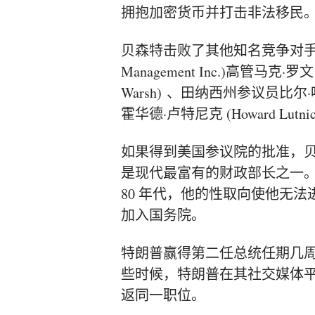
拥抱加密货币并打击非法移民
贝森特击败了其他知名竞争对
Management Inc.)
高管
马克·罗文 (
Warsh)
、田纳西州参议员
比尔·哈
霍华德·卢特尼克 (Howard Lutni
如果得到美国参议院的批准，
是现代最富有的财政部长之一。
80 年代，他的性取向使他无法
加入
国务院
。
特朗普赢得第二任总统任期几
些时候，特朗普在其社交媒体平
返同一职位。