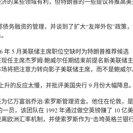
经济的某些领域有利，但特朗普的一些提议将推高美
邦债务融资的管理，并谈到了扩大“友岸外包”政策，
系。
26 年 5 月美联储主席职位空缺时为特朗普推荐候选
在现任主席
杰罗姆·鲍威尔
任期结束前
提名新美联储
市场将把注意力转向影子美联储主席，而不是鲍威尔
通胀上升的反应太慢，并
批评
美国央行 9 月份大幅降息
是为亿万富翁
乔治·索罗斯管理资金。
他住在伦敦，
的一员
，该团队在 1992 年通过做空英镑赚了 10 亿
离欧洲汇率机制，并使索罗斯作为“击垮英格兰银