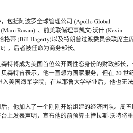
。
手，包括
阿波罗全球管理公司 (Apollo Global
Marc Rowan)
、前美联储理事
凯文·沃什 (Kevin
格蒂 (Bill Hagerty)
以及特朗普过渡委员会联席主
ck)
，后者被任命为商务部长。
贝森特将成为美国首位公开同性恋身份的财政部长，
贝森特曾表示，他一直想为国家服务，但在 20 世
进入
美国海军学院
，在从耶鲁大学毕业后，他也无
周后，他加入了一个刚刚开始组建的经济团队。周五
台上发表声明，宣布他的前预算主管拉斯·沃特将