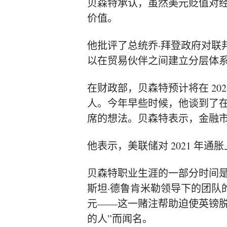
贝森特承认，虽然美元贬值对
价值。
他批评了总统
乔·拜登
政府对联
以在贸易伙伴之间建立分层体
在财政部，贝森特预计将在 20
人。今年早些时候，他谈到了
席的想法
。贝森特表示，金融
他表示，美联储对 2021 年
贝森特职业生涯的一部分时间
斯坦·德鲁肯米勒领导下的团队
元——这一赌注帮助迫使英镑脱
的
人”而闻名。