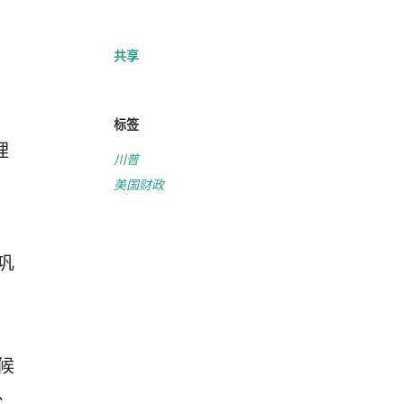
共享
标签
理
川普
美国财政
巩
华
候
、