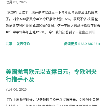
七月 02, 2026
家。 “尽管ETF出现赎回，但整体市场指标依然非常强劲，流动
从而让日本官方能够在不直接抛售美国国债的情况下支撑日圆。
性并未受到显著影响，” 摩根大通驻上海中国股票策略师张艾琳
多年来，各国央行的储备管理者不断积累美国国债和其他美元计
2026年已过半，现在是时候盘点一下今年迄今表现最佳的股票
表示 。“这是一个积极的信号，表明支撑市场韧性的正是内在
价储备，因为这些工具具有极高的流动性。他们可以抛售美国国
了。 标普500指数今年迄今已累计上涨9.5%，表现不俗;根据 伦
的、自我维持的力量，即便一些投资者想要获利了结。”
债来支撑本国货币，这正是其具有吸引力的原因之一。 艾肯格林
敦证券交易所集团 (LSEG)的数据，这一美国大盘基准指数在过去
在《金融时报》(Financial Times)的一篇专栏文章中写道，特朗
10年中平均每年上涨12.8%。 今年我们还看到了一轮由盈利增长
普政府发出的信号表明，它不再乐见美国盟友抛售美国国债来支
驱动的牛市——或者说是分析师对滚动12个月每股收益预期的上
共享
发表评论
阅读更多 READ MORE »
撑本国货币，这可能无意中削弱了美国国债作为储备资产的吸引
调，这些预期被用于计算预期市盈率。 这些盈利增长一直是标普
力。 他写道：“归根结底，由于担心对美国金融市场造成影响，
500指数信息技术板块股票上涨的驱动力，其中许多股票实现了
华盛顿方面不愿看到外国央行动用美元储备。这表明美元已不再
三位数的涨幅。今年迄今，IT板块在标普500指数的11个板块中
像过去那样是具有吸引力的储备货币。” 艾肯格林还提出疑问：
表现位居第二，该指数按价格涨幅排名的前10大股票全部来自科
美国抛售欧元以支撑日元，令欧洲央
如果另一个与华盛顿关系没那么融洽的国家想要抛售美元储备以
技板块。在该指数表现最佳的前20只股票中，除三只外，其余均
提振本国货币，情况会怎样？在那种情况下，美国的反应是否会
行措手不及
为科技股。 标普500指数成分股中，今年有62%的股票实现上
带有更浓厚的“特朗普式”色彩？比如，如果该国付诸行动，美国
涨。以下是2026年上半年标普500指数中价格涨幅最大的20只股
八月 06, 2026
是否会威胁加征关税进行报复？ 艾肯格林绝不是第一位对特朗普
票。（本文中所有股价变动均不含股息。） 公司 2026年价格变
政府近期的政策决定及其对美元的潜在影响持保留看法的经济学
动 2025年价格变动 预期市盈率 截至12月31日的预期市盈率 2026
FT: 上周晚些时候，华盛顿抛售欧元以提振日元，令欧洲中央银
家。 今年早些时候，前美国财政部官员马克·索贝尔(Mark Sobel)
年滚动12个月每股收益预期变动 闪迪 858% N/A 12.0 13.6 987%