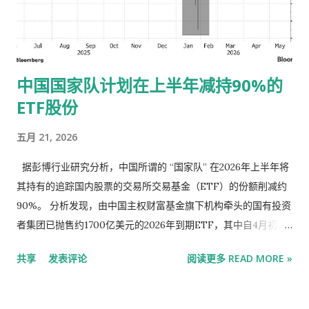
“千万工程”经验为引领，以改革创新为根本动力，提高强农惠农
富农政策效能，守牢国家粮食安全底线，持续巩固拓展脱贫攻坚
成果，提升乡村产业发展水平、乡村建设水平、乡村治理水平，
努力把农业建成现代化大产业、使农村基本具备现代生活条件、
中国国家队计划在上半年减持90%的
让农民生活更加富裕美好，为推进中国式现代化提供基础支撑。
ETF股份
一、提升农业综合生产能力和质量效益 （一）稳定发展粮油生
产。粮食产量稳定在1.4万亿斤左右。坚持产量产能、生产生态、
五月 21, 2026
增产增收一起抓，加力实施新一轮千亿斤粮食产能提升行动，促
进良田良种良机良法集成增效，推进粮油作物大面积提单产。因
据彭博行业研究分析，中国所谓的 “国家队” 在2026年上半年将
地制宜优化农业生产结构和区域布局，推动粮食品种培优和品质
其持有的追踪国内股票的交易所交易基金（ETF）的份额削减约
提升，实施粮食流通提质增效项目，促进适销对路、优质优价。
90%。 分析发现，由中国主权财富基金旗下机构牵头的国有投资
巩固提升大豆产能，做好产销衔接...
者集团已抛售约1700亿美元的2026年到期ETF，其中自4月初以
来已抛售300亿美元。这波抛售潮表明，投资者仍在努力抑制市
共享
发表评论
阅读更多 READ MORE »
场泡沫，此举可能给沪深300 指数带来压力 。 彭博行业研究分
析师Rebecca Sin 在一份报告中指出，中央汇金投资有限公司和
其他国家队成员减持ETF持仓，从长远来看可能是一个利好因