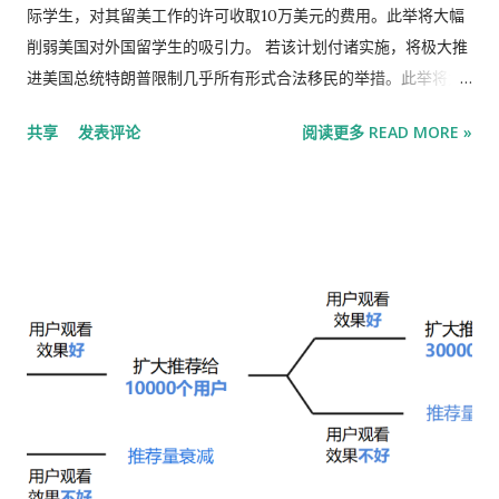
个分支的成员们正对这种声誉上的打击感到愤怒。他们的
际学生，对其留美工作的许可收取10万美元的费用。此举将大幅
Rothschild & Co.银行的历史可以追溯至1809年，多年来，他们
削弱美国对外国留学生的吸引力。 若该计划付诸实施，将极大推
一直试图与阿丽亚娜及其总部位于日内瓦的Edmond de
进美国总统特朗普限制几乎所有形式合法移民的举措。此举将尤
Rothschild银行划清界限。 Rothschild & Co.的巴黎办公室。该
其损害大学的利益，因为招收国际学生是大学可靠的收入来源之
共享
发表评论
阅读更多 READ MORE »
行由家族的法国和英国分支合并而成。 图片来源：Benjamin
一。此外，硅谷和华尔街的顶尖公司也将受到冲击，这些公司大
Malapris for WSJ 如今，有关爱泼斯坦案的舆论正让客户感到担
量招聘国际大学毕业生来填补技术岗位。 这笔费用将与一项名为
忧。更不用说家族成员们在读到阿丽亚娜那些毫不掩饰的想法时
“选择性实习训练”(Optional Practical Training, 简称OPT)的项
有多么的不快。在一封刚刚公开的2017年发给爱泼斯坦的电子邮
目挂钩。该项目允许国际大学毕业生凭学生签证工作一至三年。
件中，阿丽亚娜把Rothschild & Co.的堂表亲们称作“一群死气沉
根据可获得的最新数据，2024年约有41.9万名外国人通过OPT项
沉的人”。 据知情人士透露，这些堂表亲之一、Rothschild &
目在美国工作。 此举在本质上是为了实现该政府最初通过对外国
Co.年轻的首席执行官亚历山大·德·罗斯柴尔德(Alexandre de
专业人士征收10万美元H-1B签证费所设定的目标。去年，这项
Rothschild)向他的团队传达了一个简单的信息。客户关系经理应
H-1B收费计划曾在硅谷引发恐慌。上周，波士顿一家上诉法院裁
该告诉忧心忡忡的客户：那是另一家，不是我们。 罗斯柴尔德家
定，禁止政府收取该H-1B费用。 尽管官员们最初打算将该费用
族已经传承了八代，没有被战争、金融危机和迫害所击倒。但如
适用于所有H-1B签证，但来自科技巨头的普遍反对，促使政府将
今家族内部两家罗斯柴尔德银行之间的竞争正日趋激烈，而爱泼
范围缩小至寻求来美的外国招聘人员。总体而言，直接通过H-1B
斯坦丑闻则可能加深这种后代之间的分歧。 2018年，亚历山大·
签证赴美的外国人往往受雇于IT和会计师事务所；而科技和金融