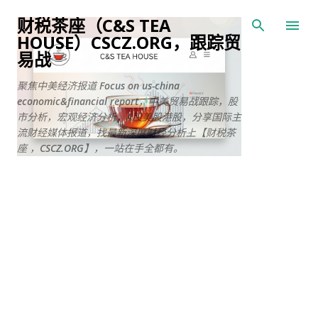
跳至主要内容
财税茶座（C&S TEA
HOUSE）CSCZ.ORG，跟踪贸
易战
聚焦中美经济报道 Focus on us-china
economic&financial report，中美贸易战跟踪，股
市分析，宏观经济分析，A股美股港股，分享国际主
流财经媒体报道，找最新深度财经分析上【财税茶
座 ，CSCZ.ORG】，一站在手全都有。