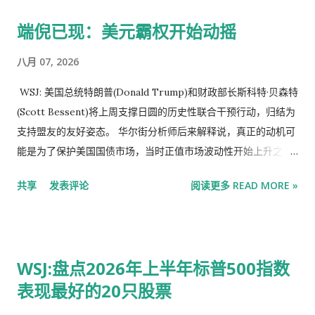
素，因为它降低了进一步抛售的可能性。 此次减持已将该集团在
端倪已现：美元霸权开始动摇
多只ETF中的持仓比例降至 20%以下 ，这意味着这些持仓不再
需要披露。 阅读： 中国国家队退出ETF可能接近尾声，或将提振
八月 07, 2026
沪深300指数 分析师表示：“全面清算可能至少需要八周时间，但
我们预计减持幅度将达到约90%，这将使他们的持股比例保持在
WSJ: 美国总统特朗普(Donald Trump)和财政部长斯科特·贝森特
披露门槛以下，这一点至关重要。他们不希望出现在上半年的股
(Scott Bessent)将上周支撑日圆的历史性联合干预行动，归结为
东名单中，因为大多数主权财富基金都不喜欢公开其投资活动。”
支持盟友的友好姿态。 华尔街分析师后来解释说，真正的动机可
今年以来，沪深 300指数 累计上涨3.3%，而MSCI 亚太 指数则
能是为了保护美国国债市场，当时正值市场波动性开始上升之
上涨了17%。与大盘走势平淡形成鲜明对比的是，科技股指数表
际。 如今，一位知名经济学家警告称，美国财政部和美联储
共享
发表评论
阅读更多 READ MORE »
现强劲，创业板指数在本月初创下历史新高。 国家队已大幅减持
(Federal Reserve)为支撑疲软日圆而采取的具体方法，传递出了
了部分国内规模最大的ETF基金。分析 发现 ，CSI 300指数基金
有关美元地位的令人不安的信息。 此次干预似乎至少为日圆提供
是该队目前仍持有大量股份的唯一主要指数，这意味着其减持进
了暂时的提振，这表明联合行动比日本近期实施的其他干预措施
程更为漫长。 国家队的销售被其他一些来源增加的购买所抵消。
更为有效。FactSet数据显示，周四美元兑日圆汇率报1美元兑158
WSJ:盘点2026年上半年标普500指数
股市散户开户及 观点综述：中国社融已经下行压力犹存资金价格
日圆。 但经济学家巴里·艾肯格林(Barry Eichengreen)认为，美
表现最好的20只股票
或从偏低位置温和放缓非银行金融机构 存款 增加 为大盘提供支
国的做法正在传递出一个令人不安的信息。美国选择出售欧元而
撑。 根据彭博社的计算，上个月 海外投资者也是中国股票的净买
非美元来帮助支撑日圆，同时鼓励日本使用美联储的一项工具，