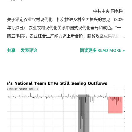
中共中央 国务院
关于锚定农业农村现代化 扎实推进乡村全面振兴的意见 （2026
年1月3日） 农业农村现代化关系中国式现代化全局和成色。“十
四五”时期，农业综合生产能力迈上新台阶，脱贫攻坚成果巩固拓
展，农民生活水平显著提高，乡村全面振兴取得明显进展。“十五
共享
发表评论
阅读更多 READ MORE »
五”时期是基本实现社会主义现代化夯实基础、全面发力的关键时
期，要加快补上农业农村领域突出短板，加快建设农业强国。
2026年是“十五五”开局之年，做好“三农”工作至关重要。要坚持
以习近平新时代中国特色社会主义思想为指导，深入贯彻党的二
十大和二十届历次全会精神，认真落实四中全会部署，全面贯彻
习近平总书记关于“三农”工作的重要论述和重要指示精神，坚持
把解决好“三农”问题作为全党工作重中之重，坚持和加强党对“三
农”工作的全面领导，完整准确全面贯彻新发展理念，坚持稳中求
进工作总基调，坚持农业农村优先发展，坚持城乡融合发展，锚
定农业农村现代化，以推进乡村全面振兴为总抓手，以学习运用