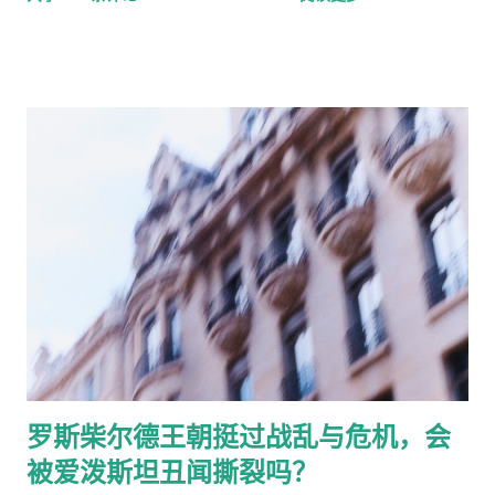
时，并未与外国当局协调有关储备分配的决定。 发言人表示：
不少。 今天和大家分享的内容基本上都是官方的，回顾会多一
“外汇稳定基金的分配决定由美国财政部做出，财政部会考虑财政
点，展望不多，因为这个月展望完了之后下个月怎么办？有些话
部和美联储对市场流动性、估值和其他相关因素的评估。” 发言
对我来讲我倒觉得很简单，本质上原来我们是做Hedge Fund出
人补充说：“根据这项授权，财政部上周重新分配了欧洲稳定基金
身，所以我们的逻辑框架整体具有极强的延续性，不是说今年去
内的储备资产。” 一位特朗普政府高级官员指出，“我们尊重与国
讨论，或者说明年去讨论。 惯性思维从2016年开始，我一直在跟
际同行私下讨论的保密性，这与欧洲央行不同。” 欧洲央行和纽
大家强调这个世界已经完全不一样了。当然经历过过去的几年时
约联邦储备银行均拒绝置评。 美国当局抛售欧元，因为抛售美元
间，我相信在座各位应该对这番话的理解变得越发深刻。 2016年
可能会被视为削弱美元、破坏贝森特强势美元政策的举措。 经济
实际上是美国特朗普的第一次大选，我有一个特点，我的特征是
学家和分析师也推测，华盛顿与日本联手干预市场，是为了阻止
如果我觉得什么地方有投资机会，我可能第一时间去一线调研，
东京在长期美国借贷成本接近19年来高位之际抛售美国国债。 美
我不喜欢看YouTube，我也不喜欢在网上扒。当然你会说，现在
日两国的干预措施已推动日元兑美元汇率从本月初的近164日元
ChatGPT很强大了，人工智能好像能帮你解决很多问题，但你们
（1986年以来的最低水平）大幅上涨至约158日元。但交易员警
有没有想过，可能广泛流传或者广泛传播的很多信息是错的。这
告称，人们仍然担心日本央行在遏制不断上升的通胀方面行动不
一点在2012年当时我从日本做完调研回来之后，我的感悟是最深
够迅速。 尽管日本央行在7月份的最近一次会议上维持利率不
的。 当然去日本有一个重要的人物，名字叫本森特，很快大家就
罗斯柴尔德王朝挺过战乱与危机，会
变，但行长上田一夫表示，“我们认为现在比以往任何时候都更需
会非常熟悉他的，目前来讲应该是特朗普政府提名的美国财长。
被爱泼斯坦丑闻撕裂吗？
要关注通胀上行风险”。 交易员认为日本央行在9月份的下次会议
本森特原来是索罗斯基金实际掌控人，因为索大爷已经年龄很大