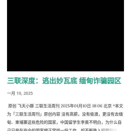
个学习项目，外加最长三年的额外工作许...
制，将不同的内容推荐给不同的用户群体。 具体来讲： · 抖音
系统会将创作者发布的视频，先投放在一个小范围数量的用户人
群中； · 根据短视频的点击量、播放量、完播率、互动率等数据
进行评估； · 根据短视频作品的表现数据，来决定系统是否会将
短视频推荐给更大用户人群的流量池。 创作者发布的短视频都会
享受到抖音官方提供的推荐流量，但流量推荐量的数据范围是不
一定的，这就是流量池。 抖音流量池的推荐规则如下： 种子流量
池 创作者上传完短视频，视频在经过审核之后会先进入到种子流
量池中，此时的流量分发人数只有数百人。如果视频在种子流量
三联深度：逃出妙瓦底 缅甸诈骗园区
池中有很好的完播率，那么接下来才会被推荐给更多人；如果各
项数据未达到要求，则会减少推荐量。 多级流量池 抖音的流量池
一月 10, 2025
是分级的，每一级都有不同的用户规模和推荐要求。 种子流量池
中的优质视频才会获得叠加推荐，此时会进入到更高一级的初级
原创 飞天小豚 三联生活周刊 2025年01月10日 18:06 北京 *本文
流量池中，能够获得好的完播率和互动量的视频会紧接着推荐到
为「三联生活周刊」原创内容 没有高薪，没有偷渡，更没有去缅
中级流量池。以此类推，再到高级流量池。 这种多级流量池的设
甸、柬埔寨这些危险的国家，中国留学生李奥不明白，为什么自
计，让优质的短视频内容可以获得更多的曝光。 延后曝光 偶尔也
己只是在安全的国家想正常找一份工作，却不断跌入招聘陷阱，