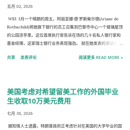
上加息的可能性为44%。 日本股市的这些举动伴随着长期国债收
了，去年的时候才刚刚把基金的业务交给他儿子亚历山大，但在
五月 02, 2026
益率...
这之前，最主要的几场战役本质上来讲都是本森特在主导。 2012
年当时我从北京去香港约朋友们吃饭的饭局上，当时斯索罗斯基
WSJ: 3月一个晴朗的周五，阿丽亚娜·德·罗斯柴尔德(Ariane de
金在香港办公室跟我说，本森特从这儿去了日本。我说OK。我经
Rothschild)将她旗下银行的员工召集到巴黎市中心一个玻璃屋顶
常说一句话“站在巨人的肩膀上看问题。” 当然你知道，网民们最
的公园凉亭里。这位首席执行官告诉在场的几十名私人银行家和
可怕的地方是巴菲特“SB”、索罗斯“SB”，我最“牛逼”。你要记
基金经理，这家瑞士银行业务表现强劲。 就在她发表的讲话的时
住，他们的所有行为一定有很大的变化，很多人可能都不知道，
候，法国警方赶到了这家银行位于不远处的一处联排别墅办公
共享
发表评论
阅读更多 READ MORE »
巴菲特第一次去是2011年，我们正在讲福岛核电站泄漏，核废水
室。警方奉命搜查该处房产，以调查一名前外交官。此人曾就职
污染以后海鲜不能吃的时候，一个80多岁的老头顶着核辐射泄漏
于该银行，与已故的杰弗里·爱泼斯坦(Jeffrey Epstein)有关联。
去日本吃海鲜了，当然他去日本干吗，这其实很关键。 之后我们
活动结束后，这位首席执行官前去与警方会面。 美国司法部此前
跑到日本做完调研回来之后那几年，我陆陆续续跟很多人讲，日
公布了几百万份爱泼斯坦案的相关文件，将这位性犯罪者的精英
美国考虑对希望留美工作的外国毕业
本正在发生变化，日本的利率结构都会随之变化的，当然包括日
关系网置于严厉的聚光灯下，其中就包括像阿丽亚娜这样有影响
本的证券市场。今年日本股市终于走出这35年了，创下...
生收取10万美元费用
力的人物——她通过嫁入罗斯柴尔德家族成为了一名拥有亿万身
家的男爵夫人。司法部文件显示，她曾造访爱泼斯坦的私人岛
七月 30, 2026
屿，就复杂的家庭关系向他寻求建议，并指示旗下银行向其支付
了2,500万美元的咨询费。 几个街区之外，罗斯柴尔德家族另一
据知情人士透露，特朗普政府正考虑针对在美国的大学毕业的国