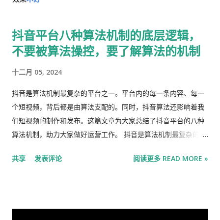
德·罗斯柴尔德从父亲手中接过Rothschild & Co.银行的帅...
领域的顶尖公司则普遍倾向于从美国一流大学招聘，并在雇佣数
年后，将这些员工的学生签证转换为H-1B签证。如此一来，这项
抖音平台八种算法机制的底层逻辑，
新的OPT费用将更直接地对准这些顶尖公司。 美国国土安全部
不要被算法操控，要了解算法的机制
(DHS)的一位发言人在一份声明中表示：“在正式宣布之前，任何
政策都不应被视为最终版本。国土安全部一直在探讨如何动用一
十二月 05, 2024
切可用手段，来维护我们合法移民体系的完整性。” 10万美元的
收费正成为特朗普政府移民官员频繁使用的工具，他们已制定了
抖音是算法机制最复杂的平台之一。平台内的每一条内容、每一
多项政策提案，旨在阻止经济能力有限的外国人来美。除了H-1B
个短视频，背后都是由算法支配的。同时，抖音算法还影响着我
和学生签证外，美国国务院的官员们也正在权衡，是否要对美国
们短视频的制作和发布。这篇文章为大家总结了抖音平台的八种
境外的绿卡申请人收取10万美元的担保金，这笔钱只有在申请人
算法机制，助力大家做好运营工作。 抖音是算法机制最复杂的平
移居美国并成为公民后方可赎回。 上述知情人士称，这项最新的
台之一。平台内的每一条内容、每一个短视频，背后都是由算法
共享
发表评论
阅读更多 READ MORE »
收费计划仍在国土安全部内部讨论，尚不清楚白宫是否会批准。
支配的。同时，抖音算法还影响着我们短视频的制作和发布。 对
此外，由谁来支付这笔费用也未明确：是国际学生自己，还是他
于做抖音短视频的运营者来说，想要高效获取到流量，摸清抖音
们未来的雇主。 这笔费用很可能会附加到特朗普政府本月早些时
算法至关重要！ 这篇文章为大家总结了抖音平台的八种算法机
候宣布的一项新规上。该新规要求国际学生必须申请签证延期才
制，助力大家做好运营工作。 一、流量池算法机制 抖 音的流量
能使用OPT。在此之前，学生签证的有效期会自动覆盖学生的整
池是一个庞大的内容分发网络 ，是通过一系列复杂的算法和机