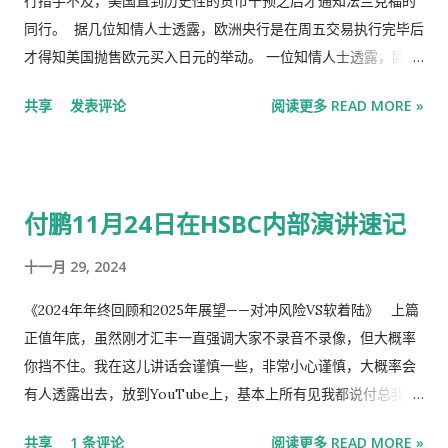
行措手不及，美国直到历史性的货币干预之后才通知法兰克福的
在《金融时报》上联合署名发表了一篇专栏文章。他在文中将特
美光科技 304% 239% 8.1 7.9 294% 英特尔 278% 84% 103.8
同行。 据几位知情人士透露，欧洲央行是在周五交易执行完毕后
朗普政府的政策比作“白蚁”，称其正在从根基上削弱美元霸权。
61.2 123% Western Digital 271% 282% 35.0 19.6 107% Marvell
才得知美国抛售欧元买入日元的举动。 一位知情人士透露，欧洲
索贝尔通过电子邮件向MarketWatch表示：“美元在全球融资中
Technology 251% -23% 60.2 24.0 40% Seagate Technology
央行行长克里斯蒂娜·拉加德和财政部长斯科特·贝森特周六谈到了
的作用可能会加速衰退，因为特朗普政府破坏了外界对美国作为
共享
发表评论
阅读更多 READ MORE »
Holdings 250% 219% 34.6 20.5 107% 戴尔 243% 9% 21.2 11.1
此次干预行动。 缺乏协调凸显了近30年来华盛顿和东京首次联合
可靠合作伙伴和盟友的信任，削弱了美国国内机构和美联...
79% 康宁 192% 84% 68.8 28.2 19% 应用材料 181% 58% 47.3
提振日元行动的特殊性。通常情况下，人们会预期美国在此类行
26/0 55% Advanced Micro Devices 171% 77% 56.4 33.1 59%
动中使用美元。 知情人士透露，一些欧洲央行高级官员认为，美
Flex 168% 57% 31.3 17.4 49% 泛林集团 153% 137% 54.1 32.1
国决定在其贸易中使用欧元，是对西方货币当局之间长期合作惯
付鹏11月24日在HSBC内部演讲速记
50% 泰瑞达 150% 54% 56.4 36.7 63% KLA 148% 93% 58.7
例的史无前例的违反。 自第二次世界大战以来，西方各国央行和
31.0 31% 莫德纳 137% -29% N/A N/A 1% Lumentum
财政部一直强调互信和协商，此前对货币市场的干预通常以协调
十一月 29, 2024
Holdings 133% 339% 47.6 50.2 145% Generac Holdings
的方式进行。 一位熟悉欧洲政策制定者之间讨论的人士告诉《金
115%...
融时报》，华盛顿通过纽约联邦储备银行代表美国财政部进行的
《2024年年终回顾和2025年展望——对冲风险VS软着陆》 上篇
欧元抛售“非常引人注目”且“令人遗憾”。 他们补充说：“这种情况
正值年底，虽然刚才汇丰一直强调大家不录音不录像，但大概率
以前从未发生过”，并表示，西方中央银行之间数十年来促进金融
你挡不住。我在这儿讲话会谨慎一些，非常小心谨慎，大概率会
稳定和经济增长的密切合作可能受到了威胁。 美国财政部发言人
有人透露出去，放到YouTube上，基本上所有见我都说付总我在
告诉《金融时报》，美国财政部在动用外汇稳定基金进行干预
YouTube上看过你的视频，我说那都是盗版的，靠盗版发财的也
共享
1 条评论
阅读更多 READ MORE »